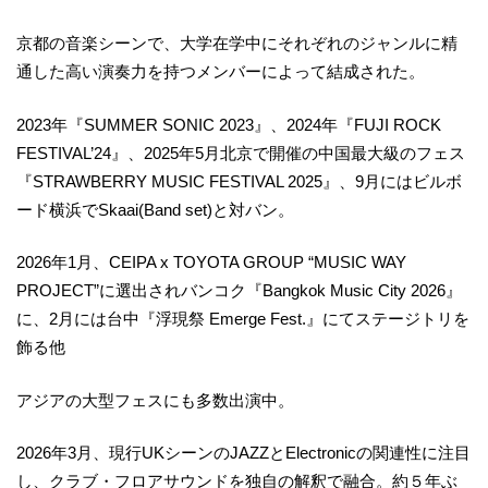
京都の音楽シーンで、大学在学中にそれぞれのジャンルに精
通した高い演奏力を持つメンバーによって結成された。
2023年『SUMMER SONIC 2023』、2024年『FUJI ROCK
FESTIVAL’24』、2025年5月北京で開催の中国最大級のフェス
『STRAWBERRY MUSIC FESTIVAL 2025』、9月にはビルボ
ード横浜でSkaai(Band set)と対バン。
2026年1月、CEIPA x TOYOTA GROUP “MUSIC WAY
PROJECT”に選出されバンコク『Bangkok Music City 2026』
に、2月には台中『浮現祭 Emerge Fest.』にてステージトリを
飾る他
アジアの大型フェスにも多数出演中。
2026年3月、現行UKシーンのJAZZとElectronicの関連性に注目
し、クラブ・フロアサウンドを独自の解釈で融合。約５年ぶ