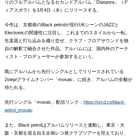
りのフルアルバムとなるセカンドアルバム「Diaspora」（デ
ィアスポラ）を3月4日（水）にリリースする。
今作は、京都発のBlack petrolが現行UKシーンのJAZZと
Electronicの関連性に注目し、これまでのスタイルから一転。
生楽器と打ち込みを織り交ぜ、クラブ・フロアサウンドを独
自の解釈で融合させた作品。アルバムには、国内外のアーテ
ィスト・プロデューサーが参加するという。
既にアルバムから先行シングルとしてリリースされている
2step/グライムナンバー「mosaic」に続き、アルバムの全貌が
待たれる。
先行シングル「mosaic」配信リンク：
https://orcd.co/black-
petrol_mosaic
また、Black petrolはアルバムリリースと連動し、東京・大
阪・京都を巡る自主企画レコ発クラブツアーを控えており、