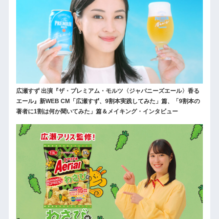
広瀬すず 出演『ザ・プレミアム・モルツ〈ジャパニーズエール〉香る
エール』新WEB CM「広瀬すず、9割本実践してみた」篇、「9割本の
著者に1割は何か聞いてみた」篇＆メイキング・インタビュー