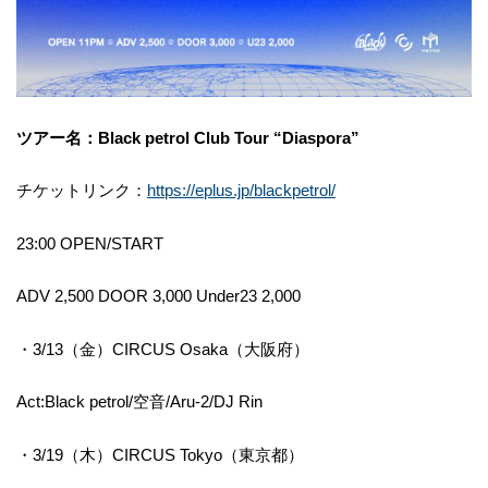
ツアー名：Black petrol Club Tour “Diaspora”
チケットリンク：
https://eplus.jp/blackpetrol/
23:00 OPEN/START
ADV 2,500 DOOR 3,000 Under23 2,000
・3/13（金）CIRCUS Osaka（大阪府）
Act:Black petrol/空音/Aru-2/DJ Rin
・3/19（木）CIRCUS Tokyo（東京都）