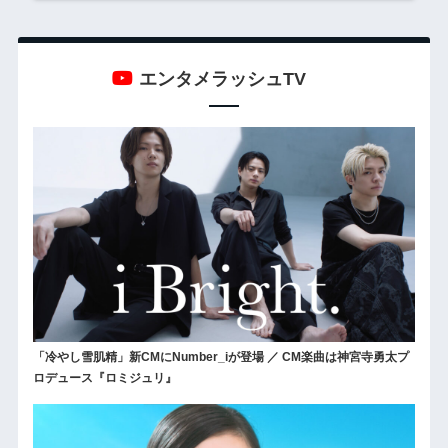
エンタメラッシュTV
「冷やし雪肌精」新CMにNumber_iが登場 ／ CM楽曲は神宮寺勇太プ
ロデュース『ロミジュリ』