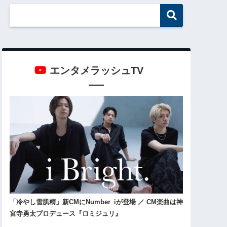
エンタメラッシュTV
「冷やし雪肌精」新CMにNumber_iが登場 ／ CM楽曲は神
宮寺勇太プロデュース『ロミジュリ』