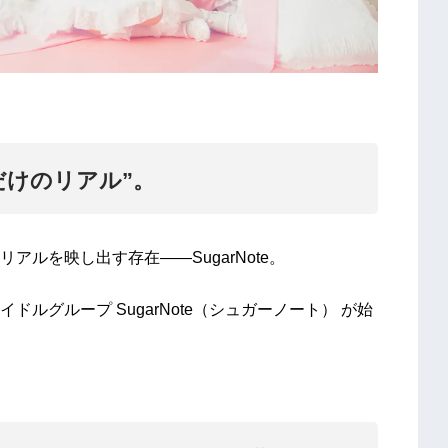
だけのリアル”。
ルを映し出す存在——SugarNote。
ルグループ SugarNote（シュガーノート） が始