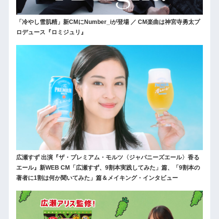
「冷やし雪肌精」新CMにNumber_iが登場 ／ CM楽曲は神宮寺勇太プ
ロデュース『ロミジュリ』
広瀬すず 出演『ザ・プレミアム・モルツ〈ジャパニーズエール〉香る
エール』新WEB CM「広瀬すず、9割本実践してみた」篇、「9割本の
著者に1割は何か聞いてみた」篇＆メイキング・インタビュー