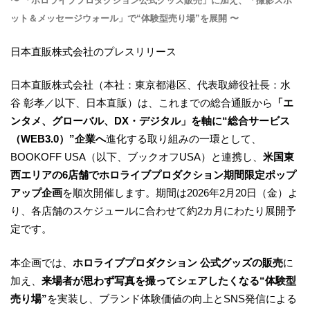
〜 「ホロライブプロダクション公式グッズ販売」に加え、「撮影スポ
ット＆メッセージウォール」で“体験型売り場”を展開 〜
日本直販株式会社のプレスリリース
日本直販株式会社（本社：東京都港区、代表取締役社長：水
谷 彰孝／以下、日本直販）は、これまでの総合通販から
「エ
ンタメ、グローバル、DX・デジタル」を軸に“総合サービス
（WEB3.0）”企業へ
進化する取り組みの一環として、
BOOKOFF USA（以下、ブックオフUSA）と連携し、
米国東
西エリアの6店舗でホロライブプロダクション期間限定ポップ
アップ企画
を順次開催します。期間は2026年2月20日（金）よ
り、各店舗のスケジュールに合わせて約2カ月にわたり展開予
定です。
本企画では、
ホロライブプロダクション 公式グッズの販売
に
加え、
来場者が思わず写真を撮ってシェアしたくなる“体験型
売り場”
を実装し、ブランド体験価値の向上とSNS発信による