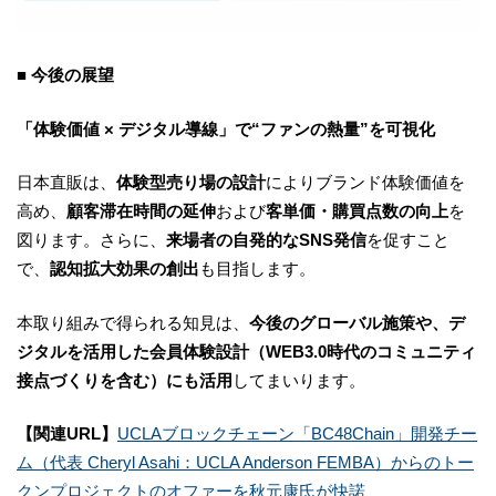
■ 今後の展望
「体験価値 × デジタル導線」で“ファンの熱量”を可視化
日本直販は、
体験型売り場の設計
によりブランド体験価値を
高め、
顧客滞在時間の延伸
および
客単価・購買点数の向上
を
図ります。さらに、
来場者の自発的なSNS発信
を促すこと
で、
認知拡大効果の創出
も目指します。
本取り組みで得られる知見は、
今後のグローバル施策や、デ
ジタルを活用した会員体験設計（WEB3.0時代のコミュニティ
接点づくりを含む）にも活用
してまいります。
【関連URL】
UCLAブロックチェーン「BC48Chain」開発チー
ム（代表 Cheryl Asahi：UCLA Anderson FEMBA）からのトー
クンプロジェクトのオファーを秋元康氏が快諾