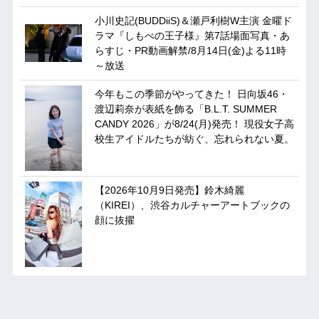
小川史記(BUDDiiS)＆瀬戸利樹W主演 金曜ド
ラマ『しもべの王子様』第7話場面写真・あ
らすじ・PR動画解禁/8月14日(金)よる11時
～放送
今年もこの季節がやってきた！ 日向坂46・
渡辺莉奈が表紙を飾る「B.L.T. SUMMER
CANDY 2026」が8/24(月)発売！ 現役女子高
校生アイドルたちが紡ぐ、忘れられない夏。
【2026年10月9日発売】鈴木綺麗
（KIREI）、渋谷カルチャーアートブックの
顔に抜擢