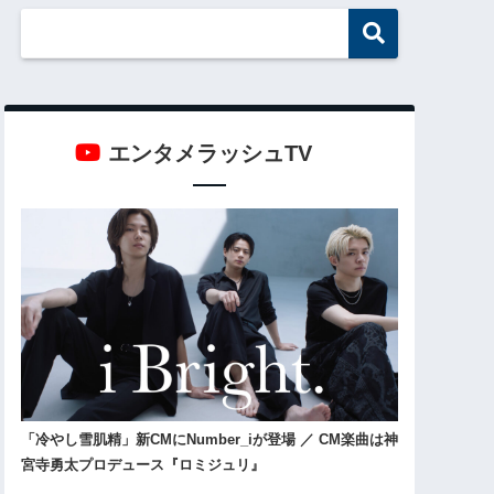
エンタメラッシュTV
「冷やし雪肌精」新CMにNumber_iが登場 ／ CM楽曲は神
宮寺勇太プロデュース『ロミジュリ』