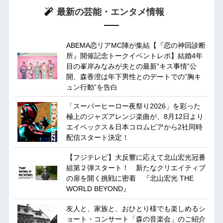
最新の芸能・エンタメ情報
ABEMA恋リアMC陣が集結【『恋の神回診断
所』開催記念トークイベントレポ】結婚4年
目の峯岸みなみが夫との最新”キス事情”公
開、森香澄は年下男性とのデートでの”胸キ
ュン行動”を告白
「スーパーヒーロー夜祭り2026」を彩った
極上のジャズアレンジ楽曲が、8月12日より
エイベックス＆日本コロムビアから2社同時
配信スタート決定！
【フジテレビ】大反響に応えて北山宏光冠番
組第２弾スタート！ 新たなクリエイティブ
の扉を開く挑戦に密着 『北山宏光 THE
WORLD BEYOND』
友人と、家族と、おひとり様でも楽しめるシ
ョート・コンサート「森の音楽会」のご紹介