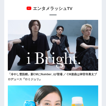
エンタメラッシュTV
「冷やし雪肌精」新CMにNumber_iが登場 ／ CM楽曲は神宮寺勇太プ
ロデュース『ロミジュリ』