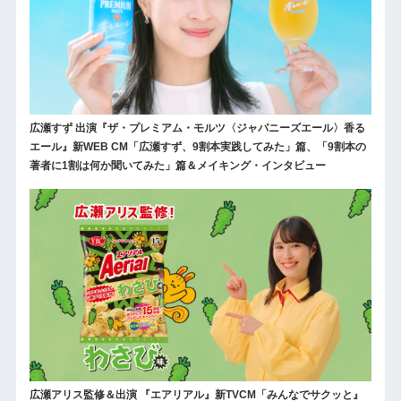
広瀬すず 出演『ザ・プレミアム・モルツ〈ジャパニーズエール〉香る
エール』新WEB CM「広瀬すず、9割本実践してみた」篇、「9割本の
著者に1割は何か聞いてみた」篇＆メイキング・インタビュー
広瀬アリス監修＆出演 『エアリアル』新TVCM「みんなでサクッと』