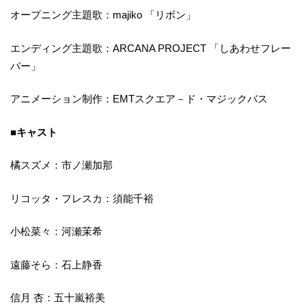
オープニング主題歌：majiko 「リボン」
エンディング主題歌：ARCANA PROJECT 「しあわせフレー
バー」
アニメーション制作：EMTスクエア－ド・マジックバス
■キャスト
橘スズメ：市ノ瀬加那
リコッタ・フレスカ：須能千裕
小松菜々：河瀬茉希
遠藤そら：石上静香
信月 杏：五十嵐裕美