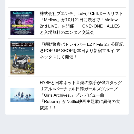
株式会社プエンテ、LoFi／Chillボーカリスト
「Mellow」が10月21日に渋谷で「Mellow
2nd LIVE」を開催 ── ONE×ONE・ALLES
と入場無料のエンタメ交流会
『機動警察パトレイバー EZY File 2』公開記
念POP-UP SHOPを本日より新宿マルイ ア
ネックスにて開催！
HYBEと日本ネット音楽の旗手が強力タッグ
リアル×バーチャル日韓ガールズグループ
「Girls Archives.」プレデビュー曲
『Reborn』がNetflix映画主題歌に異例の大
抜擢！！