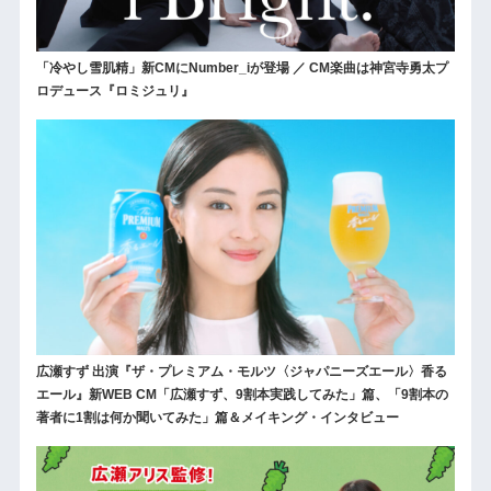
「冷やし雪肌精」新CMにNumber_iが登場 ／ CM楽曲は神宮寺勇太プ
ロデュース『ロミジュリ』
広瀬すず 出演『ザ・プレミアム・モルツ〈ジャパニーズエール〉香る
エール』新WEB CM「広瀬すず、9割本実践してみた」篇、「9割本の
著者に1割は何か聞いてみた」篇＆メイキング・インタビュー