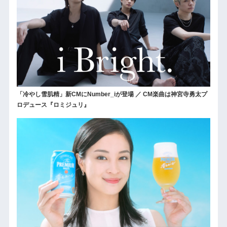
「冷やし雪肌精」新CMにNumber_iが登場 ／ CM楽曲は神宮寺勇太プ
ロデュース『ロミジュリ』