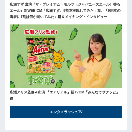
広瀬すず 出演『ザ・プレミアム・モルツ〈ジャパニーズエール〉香る
エール』新WEB CM「広瀬すず、9割本実践してみた」篇、「9割本の
著者に1割は何か聞いてみた」篇＆メイキング・インタビュー
広瀬アリス監修＆出演 『エアリアル』新TVCM「みんなでサクッと』
篇
エンタメラッシュTV