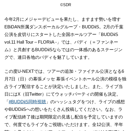
©SDR
今年2月にメジャーデビューを果たし、ますます勢いを増す
EBiDAN所属ダンスボーカルグループ・BUDDiiS。2月の千葉
公演を皮切りにスタートした全国ホールツアー「BUDDiiS
vol.11 Hall Tour – FLORiiA -」では、バディ（＝ファンネー
ム）と共創するBUDDiiSならではの一体感のあるステージン
グで、連日各地のバディを魅了しています。
この度U-NEXTでは、ツアーの追加・ファイナル公演となる6
月7日（日）の幕張メッセ 幕張イベントホール公演の模様を独
占ライブ配信することが決定いたしました。また、ライブ当
日にはX（旧Twitter）にてウォッチパーティの開催も決定。
「
#BUDDiiS同時視聴
」のハッシュタグをつけ、ライブの感想
やBUDDiiSへの想いをたくさん投稿してください。なお、ラ
イブ配信終了後は期間限定の見逃し配信を予定していますの
で、何度でもライブをご視聴いただけます。全12公演、半年