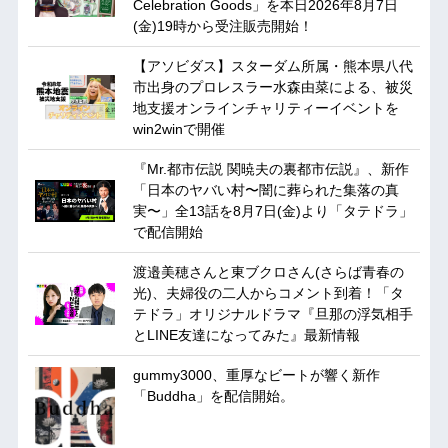
Celebration Goods」を本日2026年8月7日
(金)19時から受注販売開始！
【アソビダス】スターダム所属・熊本県八代
市出身のプロレスラー水森由菜による、被災
地支援オンラインチャリティーイベントを
win2winで開催
『Mr.都市伝説 関暁夫の裏都市伝説』、新作
「日本のヤバい村〜闇に葬られた集落の真
実〜」全13話を8月7日(金)より「タテドラ」
で配信開始
渡邉美穂さんと東ブクロさん(さらば青春の
光)、夫婦役の二人からコメント到着！「タ
テドラ」オリジナルドラマ『旦那の浮気相手
とLINE友達になってみた』最新情報
gummy3000、重厚なビートが響く新作
「Buddha」を配信開始。