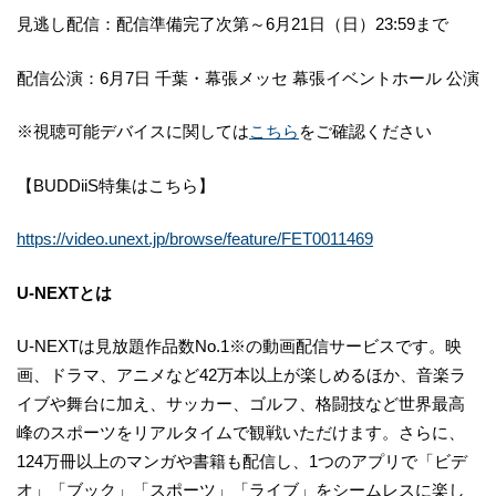
見逃し配信：配信準備完了次第～6月21日（日）23:59まで
配信公演：6月7日 千葉・幕張メッセ 幕張イベントホール 公演
※視聴可能デバイスに関しては
こちら
をご確認ください
【BUDDiiS特集はこちら】
https://video.unext.jp/browse/feature/FET0011469
U-NEXTとは
U-NEXTは見放題作品数No.1※の動画配信サービスです。映
画、ドラマ、アニメなど42万本以上が楽しめるほか、音楽ラ
イブや舞台に加え、サッカー、ゴルフ、格闘技など世界最高
峰のスポーツをリアルタイムで観戦いただけます。さらに、
124万冊以上のマンガや書籍も配信し、1つのアプリで「ビデ
オ」「ブック」「スポーツ」「ライブ」をシームレスに楽し