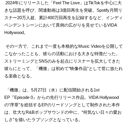
2024年にリリースした「Feel The Love」はTikTokを中心に大
きな話題を呼び、関連動画は3億回再生を突破。Spotify月間リ
スナー20万人超、累計400万回再生を記録するなど、インディ
ペンデントシーンにおいて異例の広がりを見せているVIDA
Hollywood。
その一方で、これまで一度も本格的なMusic Videoを公開して
こなかったことも、彼らの活動における大きな特徴だった。
ストリーミングとSNSのみを起点にリスナーを拡大してきた
彼らにとって、「機微」は初めて“映像作品”として世に放たれ
る楽曲となる。
「機微」は、5月27日（水）に配信開始される1st
EP『Episode 0』からの先行リリース作品。VIDA Hollywood
の“序章”を総括するEPのリードソングとして制作された本作
は、壮大なR&Bポップサウンドの中に、“何気ない日々の愛お
しさ”を描いたラブソングとなっている。