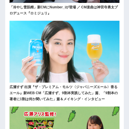
「冷やし雪肌精」新CMにNumber_iが登場 ／ CM楽曲は神宮寺勇太プ
ロデュース『ロミジュリ』
広瀬すず 出演『ザ・プレミアム・モルツ〈ジャパニーズエール〉香る
エール』新WEB CM「広瀬すず、9割本実践してみた」篇、「9割本の
著者に1割は何か聞いてみた」篇＆メイキング・インタビュー