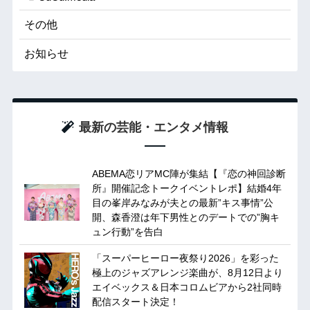
その他
お知らせ
最新の芸能・エンタメ情報
ABEMA恋リアMC陣が集結【『恋の神回診断
所』開催記念トークイベントレポ】結婚4年
目の峯岸みなみが夫との最新”キス事情”公
開、森香澄は年下男性とのデートでの”胸キ
ュン行動”を告白
「スーパーヒーロー夜祭り2026」を彩った
極上のジャズアレンジ楽曲が、8月12日より
エイベックス＆日本コロムビアから2社同時
配信スタート決定！