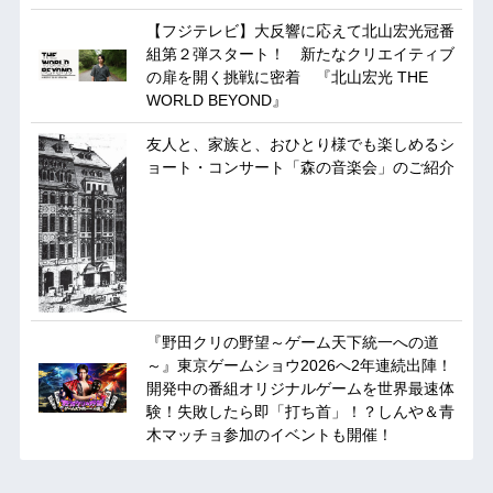
【フジテレビ】大反響に応えて北山宏光冠番
組第２弾スタート！ 新たなクリエイティブ
の扉を開く挑戦に密着 『北山宏光 THE
WORLD BEYOND』
友人と、家族と、おひとり様でも楽しめるシ
ョート・コンサート「森の音楽会」のご紹介
『野田クリの野望～ゲーム天下統一への道
～』東京ゲームショウ2026へ2年連続出陣！
開発中の番組オリジナルゲームを世界最速体
験！失敗したら即「打ち首」！？しんや＆青
木マッチョ参加のイベントも開催！