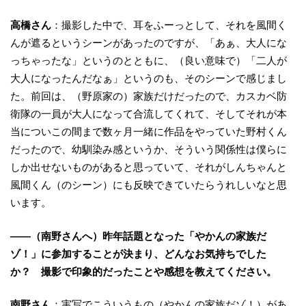
高橋さん
：撮影した中で、耳をふーっとして、それを風間く
んが遮るというシーンがあったのですが、「あぁ、大人にな
っちゃったな」というのとともに、（良い意味で）「二人が
大人になったんだなぁ」というのも、そのシーンで感じまし
た。前回は、（野原家の）家族だけだったので、カスカベ防
衛隊の一員が大人になって合流してくれて、そしてそれが本
当についこの間まで数ヶ月一緒に作品をやっていた野村くん
だったので、幼馴染み感というか、そういう関係性は僕らに
しか出せないものがあると思っていて、それがしんちゃんと
風間くん（のシーン）にも反映できていたらうれしいなと思
います。
——（南野さんへ）昨年話題となった「やかんの家族だ
ゾ！」に参加することが決まり、どんなお気持ちでした
か？ 撮影で印象的だったことや感想を教えてください。
南野さん
：実写でこういうもの（やかんの家族だゾ！）があ