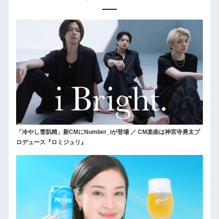
「冷やし雪肌精」新CMにNumber_iが登場 ／ CM楽曲は神宮寺勇太プ
ロデュース『ロミジュリ』