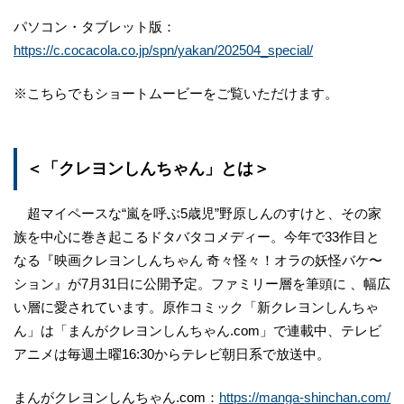
パソコン・タブレット版：
https://c.cocacola.co.jp/spn/yakan/202504_special/
※こちらでもショートムービーをご覧いただけます。
＜「クレヨンしんちゃん」とは＞
超マイペースな“嵐を呼ぶ5歳児”野原しんのすけと、その家
族を中心に巻き起こるドタバタコメディー。今年で33作目と
なる『映画クレヨンしんちゃん 奇々怪々！オラの妖怪バケ〜
ション』が7月31日に公開予定。ファミリー層を筆頭に 、幅広
い層に愛されています。原作コミック「新クレヨンしんちゃ
ん」は「まんがクレヨンしんちゃん.com」で連載中、テレビ
アニメは毎週土曜16:30からテレビ朝日系で放送中。
まんがクレヨンしんちゃん.com：
https://manga-shinchan.com/