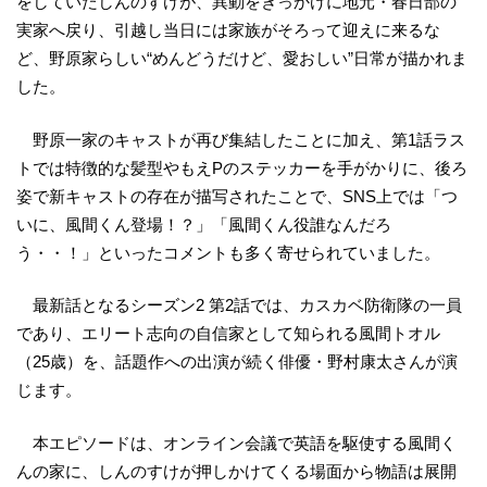
をしていたしんのすけが、異動をきっかけに地元・春日部の
実家へ戻り、引越し当日には家族がそろって迎えに来るな
ど、野原家らしい“めんどうだけど、愛おしい”日常が描かれま
した。
野原一家のキャストが再び集結したことに加え、第1話ラス
トでは特徴的な髪型やもえPのステッカーを手がかりに、後ろ
姿で新キャストの存在が描写されたことで、SNS上では「つ
いに、風間くん登場！？」「風間くん役誰なんだろ
う・・！」といったコメントも多く寄せられていました。
最新話となるシーズン2 第2話では、カスカベ防衛隊の一員
であり、エリート志向の自信家として知られる風間トオル
（25歳）を、話題作への出演が続く俳優・野村康太さんが演
じます。
本エピソードは、オンライン会議で英語を駆使する風間く
んの家に、しんのすけが押しかけてくる場面から物語は展開