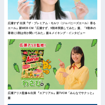
広瀬すず 出演『ザ・プレミアム・モルツ〈ジャパニーズエール〉香る
エール』新WEB CM「広瀬すず、9割本実践してみた」篇、「9割本の
著者に1割は何か聞いてみた」篇＆メイキング・インタビュー
広瀬アリス監修＆出演 『エアリアル』新TVCM「みんなでサクッと』
篇