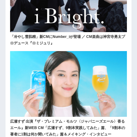
「冷やし雪肌精」新CMにNumber_iが登場 ／ CM楽曲は神宮寺勇太プ
ロデュース『ロミジュリ』
広瀬すず 出演『ザ・プレミアム・モルツ〈ジャパニーズエール〉香る
エール』新WEB CM「広瀬すず、9割本実践してみた」篇、「9割本の
著者に1割は何か聞いてみた」篇＆メイキング・インタビュー