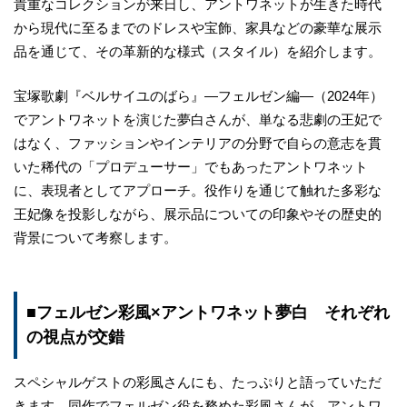
貴重なコレクションが来日し、アントワネットが生きた時代
から現代に至るまでのドレスや宝飾、家具などの豪華な展示
品を通じて、その革新的な様式（スタイル）を紹介します。
宝塚歌劇『ベルサイユのばら』―フェルゼン編―（2024年）
でアントワネットを演じた夢白さんが、単なる悲劇の王妃で
はなく、ファッションやインテリアの分野で自らの意志を貫
いた稀代の「プロデューサー」でもあったアントワネット
に、表現者としてアプローチ。役作りを通じて触れた多彩な
王妃像を投影しながら、展示品についての印象やその歴史的
背景について考察します。
■フェルゼン彩風×アントワネット夢白 それぞれ
の視点が交錯
スペシャルゲストの彩風さんにも、たっぷりと語っていただ
きます。同作でフェルゼン役を務めた彩風さんが、アントワ