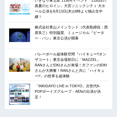
いぎなり東北産 11周年イベント「11回目の
真夏のヒロイン」大宮ソニックシティ 大ホ
ール公演を8月13日(木)18時より独占生中
継！
株式会社青山メインランド（代表取締役：西
原良三）特別協賛、ミュージカル『ピータ
ー・パン』東京公演が開幕
バレーボール超体験空間『ハイキュー!!オン
ザコート』東京会場初日に「MAZZEL」
RANさんとEIKIさんが来場！大ファンのEIKI
さんが大興奮！RANさんと共に「ハイキュ
ー!!」の世界を超体験
「INKIGAYO LIVE in TOKYO」次世代K-
POPボーイズグループ・AENの出演が決
定！