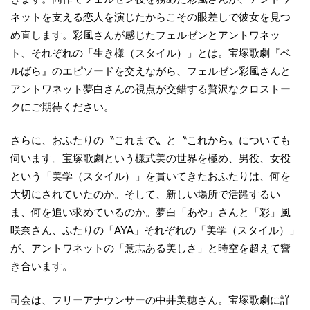
ネットを支える恋人を演じたからこその眼差しで彼女を見つ
め直します。彩風さんが感じたフェルゼンとアントワネッ
ト、それぞれの「生き様（スタイル）」とは。宝塚歌劇『ベ
ルばら』のエピソードを交えながら、フェルゼン彩風さんと
アントワネット夢白さんの視点が交錯する贅沢なクロストー
クにご期待ください。
さらに、おふたりの〝これまで〟と〝これから〟についても
伺います。宝塚歌劇という様式美の世界を極め、男役、女役
という「美学（スタイル）」を貫いてきたおふたりは、何を
大切にされていたのか。そして、新しい場所で活躍するい
ま、何を追い求めているのか。夢白「あや」さんと「彩」風
咲奈さん、ふたりの「AYA」それぞれの「美学（スタイル）」
が、アントワネットの「意志ある美しさ」と時空を超えて響
き合います。
司会は、フリーアナウンサーの中井美穂さん。宝塚歌劇に詳