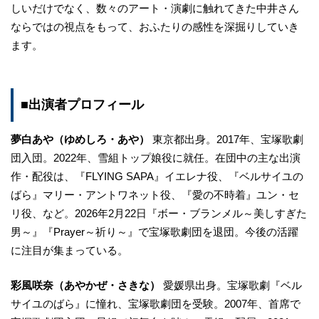
しいだけでなく、数々のアート・演劇に触れてきた中井さん
ならではの視点をもって、おふたりの感性を深掘りしていき
ます。
■出演者プロフィール
夢白あや（ゆめしろ・あや）
東京都出身。2017年、宝塚歌劇
団入団。2022年、雪組トップ娘役に就任。在団中の主な出演
作・配役は、『FLYING SAPA』イエレナ役、『ベルサイユの
ばら』マリー・アントワネット役、『愛の不時着』ユン・セ
リ役、など。2026年2月22日『ボー・ブランメル～美しすぎた
男～』『Prayer～祈り～』で宝塚歌劇団を退団。今後の活躍
に注目が集まっている。
彩風咲奈（あやかぜ・さきな）
愛媛県出身。宝塚歌劇『ベル
サイユのばら』に憧れ、宝塚歌劇団を受験。2007年、首席で