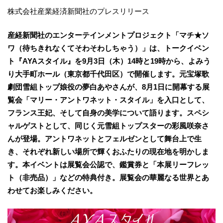
株式会社産業経済新聞社のプレスリリース
産経新聞社のエンターテインメントプロジェクト「マチ★ソ
ワ（待ちきれなくてそわそわしちゃう）」は、トークイベン
ト『AYAスタイル』を9月3日（木）14時と19時から、よみう
り大手町ホール（東京都千代田区）で開催します。元宝塚歌
劇団雪組トップ娘役の夢白あやさんが、8月1日に開幕する展
覧会「マリー・アントワネット・スタイル」を入口として、
フランス王妃、そして自身の美学について語ります。スペシ
ャルゲストとして、同じく元雪組トップスターの彩風咲奈さ
んが登場。アントワネットとフェルゼンとして舞台上で生
き、それぞれ新しい場所で輝くおふたりの現在地を明かしま
す。本イベントは展覧会公認で、鑑賞券と「本展リーフレッ
ト（非売品）」などの特典付き。展覧会の華麗なる世界とあ
わせてお楽しみください。