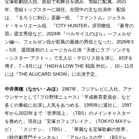
宝塚歌劇団入団。星組で初舞台を踏み、雪組に配属。2021
年、雪組トップスターに就任。在団中の主な出演作・配役
は、『るろうに剣心』斎藤一役、『ファントム』ジェラル
ド・キャリエール役、『CITY HUNTER』冴羽獠役、『蒼穹の
昴』梁文秀役など。2024年『ベルサイユのばら』―フェルゼ
ン編―、フェルゼン役が彩風の最後の男役となった。2026年3
～5月、退団後初のミュージカル公演『天使にラブ･ソングを
～シスター･アクト～』で主人公・デロリス役を演じ、好評を
博す。7～8月には『HiGH＆LOW THE 戦国 外伝』、10～11月
には『THE ALUCARD SHOW』に出演予定。
中井美穂（なかい・みほ）
1987年、フジテレビに入社。アナ
ウンサーとして｢プロ野球ニュース｣「平成教育委員会」など
多くの番組に出演し人気をあつめる。1995年に退社し、1997
年から2022年まで「世界陸上」（TBS）のメインキャスター
を務めた。現在は「宝塚カフェブレイク」（TOKYO MXテレ
ビ）、「スジナシ」（TBS）、「華麗なる宝塚歌劇の世界」
（時代劇専門チャンネル）、「アルバレスの空」（BSテレ