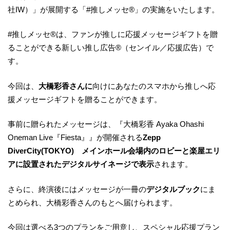
社IW）」が展開する「#推しメッセ®」の実施をいたします。
#推しメッセ®︎は、ファンが推しに応援メッセージギフトを贈
ることができる新しい推し広告®︎（センイル／応援広告）で
す。
今回は、
大橋彩香さんに
向けにあなたのスマホから推しへ応
援メッセージギフトを贈ることができます。
事前に贈られたメッセージは、『大橋彩香 Ayaka Ohashi
Oneman Live『Fiesta』』が開催される
Zepp
DiverCity(TOKYO) メインホール会場内のロビーと楽屋エリ
アに設置されたデジタルサイネージで表示
されます。
さらに、終演後にはメッセージが一冊の
デジタルブック
にま
とめられ、大橋彩香さんのもとへ届けられます。
今回は選べる3つのプランをご用意し、スペシャル応援プラン