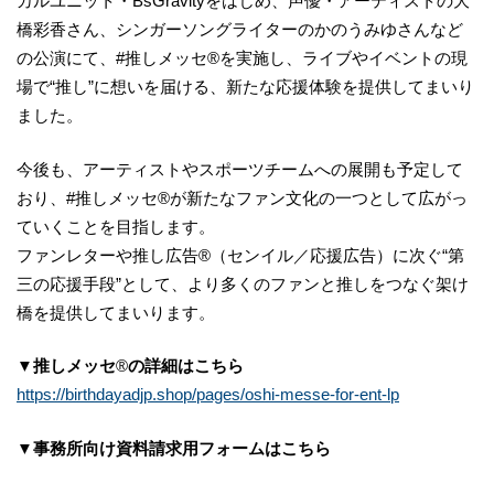
カルユニット・BsGravityをはじめ、声優・アーティストの大
橋彩香さん、シンガーソングライターのかのうみゆさんなど
の公演にて、#推しメッセ®︎を実施し、ライブやイベントの現
場で“推し”に想いを届ける、新たな応援体験を提供してまいり
ました。
今後も、アーティストやスポーツチームへの展開も予定して
おり、#推しメッセ®︎が新たなファン文化の一つとして広がっ
ていくことを目指します。
ファンレターや推し広告®︎（センイル／応援広告）に次ぐ“第
三の応援手段”として、より多くのファンと推しをつなぐ架け
橋を提供してまいります。
▼推しメッセ
®︎
の詳細はこちら
https://birthdayadjp.shop/pages/oshi-messe-for-ent-lp
▼事務所向け資料請求用フォームはこちら