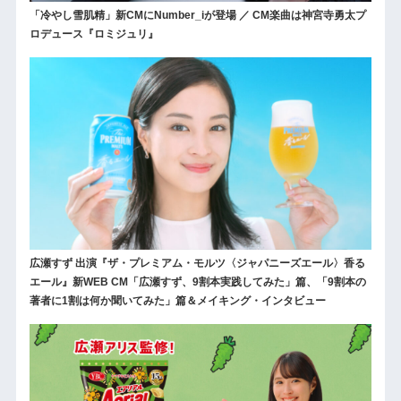
「冷やし雪肌精」新CMにNumber_iが登場 ／ CM楽曲は神宮寺勇太プ
ロデュース『ロミジュリ』
広瀬すず 出演『ザ・プレミアム・モルツ〈ジャパニーズエール〉香る
エール』新WEB CM「広瀬すず、9割本実践してみた」篇、「9割本の
著者に1割は何か聞いてみた」篇＆メイキング・インタビュー