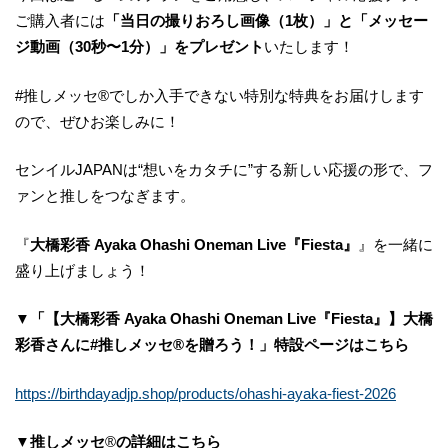
ご購入者には
「当日の撮りおろし画像（1枚）」と「メッセー
ジ動画（30秒〜1分）」をプレゼント
いたします！
#推しメッセ®︎でしか入手できない特別な特典をお届けします
ので、ぜひお楽しみに！
センイルJAPANは“想いをカタチに”する新しい応援の形で、フ
ァンと推しをつなぎます。
『
大橋彩香 Ayaka Ohashi Oneman Live『Fiesta』
』を一緒に
盛り上げましょう！
▼「【大橋彩香 Ayaka Ohashi Oneman Live『Fiesta』】大橋
彩香さんに#推しメッセ®︎を贈ろう！」特設ページはこちら
https://birthdayadjp.shop/products/ohashi-ayaka-fiest-2026
▼推しメッセ
®︎
の詳細はこちら