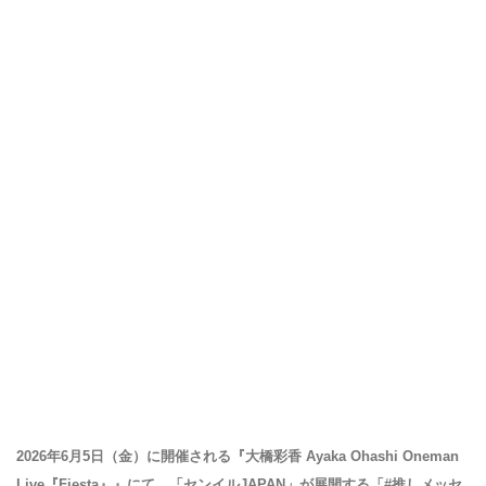
2026年6月5日（金）に開催される『大橋彩香 Ayaka Ohashi Oneman
Live『Fiesta』』にて、「センイルJAPAN」が展開する「#推しメッセ