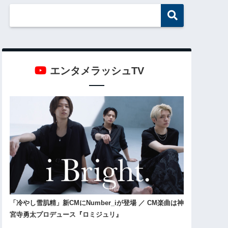
エンタメラッシュTV
「冷やし雪肌精」新CMにNumber_iが登場 ／ CM楽曲は神
宮寺勇太プロデュース『ロミジュリ』