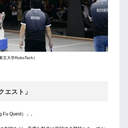
京大学RoboTech）
クエスト」
u Quest）」。