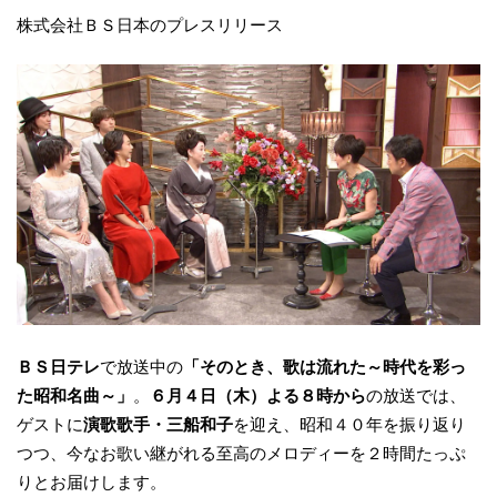
株式会社ＢＳ日本のプレスリリース
ＢＳ日テレ
で放送中の
「そのとき、歌は流れた～時代を彩っ
た昭和名曲～」
。
６月４日（木）よる８時から
の放送では、
ゲストに
演歌歌手・三船和子
を迎え、昭和４０年を振り返り
つつ、今なお歌い継がれる至高のメロディーを２時間たっぷ
りとお届けします。