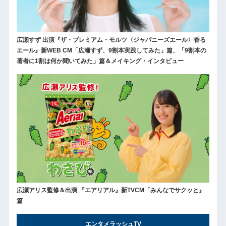
広瀬すず 出演『ザ・プレミアム・モルツ〈ジャパニーズエール〉香る
エール』新WEB CM「広瀬すず、9割本実践してみた」篇、「9割本の
著者に1割は何か聞いてみた」篇＆メイキング・インタビュー
広瀬アリス監修＆出演 『エアリアル』新TVCM「みんなでサクッと』
篇
エンタメラッシュTV