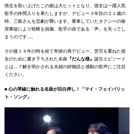
情念を歌い上げたこの曲は大ヒットとなり、彼女は一躍人気
歌手の仲間入りを果たしますが、デビュー３年目の２１歳の
時、三船さんを悲劇が襲います。乗車していたタクシーの衝
突事故により頸椎を損傷、歌手の命である「声」を失ってし
まうのです…。
その後１４年の時を経て奇跡の再デビュー、苦労を重ねた彼
女のために書き下ろされた名曲
『だんな様』
誕生エピソード
とは…？解き明かされる夫婦の絆物語と感動の歌声にご注目
ください。
■ 心の琴線に触れる名曲が目白押し！「マイ・フェイバリッ
ト・ソング」