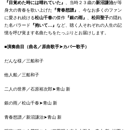
『目覚めた時には晴れていた』
、当時２３歳の
新沼謙治
が等
身大の青春を歌い上げた
『青春想譜』
、今なお多くのファン
に愛され続ける
松山千春
の傑作
『銀の雨』
、
松田聖子
の隠れ
た名バラード
『抱いて…』
など、聴く人それぞれの人生の記
憶を呼び覚ます名曲たちをたっぷりとお届けします。
■演奏曲目（曲名／原曲歌手➤カバー歌手）
だんな様／三船和子
他人船／三船和子
二人の世界／石原裕次郎➤青山 新
銀の雨／松山千春➤青山 新
青春想譜／新沼謙治➤青山 新