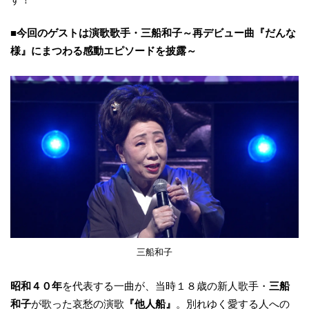
■今回のゲストは演歌歌手・三船和子～再デビュー曲『だんな
様』にまつわる感動エピソードを披露～
三船和子
昭和４０年
を代表する一曲が、当時１８歳の新人歌手・
三船
和子
が歌った哀愁の演歌
『他人船』
。別れゆく愛する人への