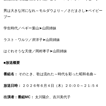
男は大きな河になれ～モルダウより～／さだまさし➤ベイビー
ブー
学生時代／ペギー葉山➤山田姉妹
ラスト・ワルツ／岸洋子➤山田姉妹
はぐれそうな天使／岡村孝子➤山田姉妹
■放送概要
番組名：
そのとき、歌は流れた～時代を彩った昭和名曲～
放送日時：
２０２６年６月４日（木）２０:００～２１:５４
出演者：番組MC：
太川陽介、吉川美代子