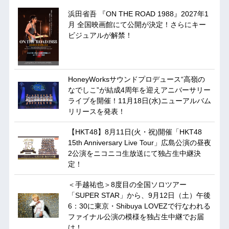
浜田省吾 『ON THE ROAD 1988』2027年1
月 全国映画館にて公開が決定！さらにキー
ビジュアルが解禁！
HoneyWorksサウンドプロデュース“高嶺の
なでしこ”が結成4周年を迎えアニバーサリー
ライブを開催！11月18日(水)ニューアルバム
リリースを発表！
【HKT48】8月11日(火・祝)開催「HKT48
15th Anniversary Live Tour」広島公演の昼夜
2公演をニコニコ生放送にて独占生中継決
定！
＜手越祐也＞8度目の全国ソロツアー
「SUPER STAR」から、9月12日（土）午後
6：30に東京・Shibuya LOVEZで行なわれる
ファイナル公演の模様を独占生中継でお届
け！