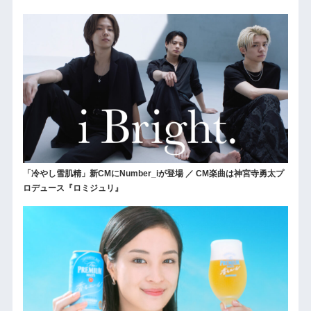
「冷やし雪肌精」新CMにNumber_iが登場 ／ CM楽曲は神宮寺勇太プ
ロデュース『ロミジュリ』