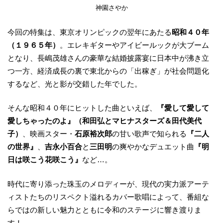
神園さやか
今回の特集は、東京オリンピックの翌年にあたる
昭和４０年
（１９６５年）
。エレキギターやアイビールックが大ブーム
となり、長嶋茂雄さんの豪華な結婚披露宴に日本中が沸き立
つ一方、経済成長の裏で東北からの「出稼ぎ」が社会問題化
するなど、光と影が交錯した年でした。
そんな昭和４０年にヒットした曲といえば、
『愛して愛して
愛しちゃったのよ』（和田弘とマヒナスターズ＆田代美代
子）
、映画スター・
石原裕次郎
の甘い歌声で知られる
『二人
の世界』
、
吉永小百合
と
三田明
の爽やかなデュエット曲
『明
日は咲こう花咲こう』
など…。
時代に寄り添った珠玉のメロディーが、現代の実力派アーテ
ィストたちのリスペクト溢れるカバー歌唱によって、番組な
らではの新しい魅力とともに令和のステージに響き渡りま
す！