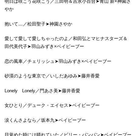
明日は咲こう花咲こう／三田明＆吉永小百合➤青山 新×神園さ
やか
抱いて…／松田聖子➤神園さやか
愛して愛して愛しちゃったのよ／和田弘とマヒナスターズ＆
田代美代子➤羽山みずき×ベイビーブー
恋の風車／チェリッシュ➤羽山みずき×ベイビーブー
砂漠のような東京で／いしだあゆみ➤藤井香愛
Lonely Lonely／門あさ美➤藤井香愛
女ひとり／デューク・エイセス➤ベイビーブー
涙くんさよなら／坂本九➤ベイビーブー
目覚めた時には晴れていた／ビリー・バンバン➤ベイビーブー