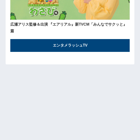
広瀬アリス監修＆出演 『エアリアル』新TVCM「みんなでサクッと』
篇
エンタメラッシュTV