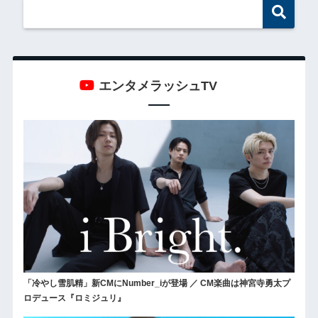
エンタメラッシュTV
「冷やし雪肌精」新CMにNumber_iが登場 ／ CM楽曲は神宮寺勇太プ
ロデュース『ロミジュリ』