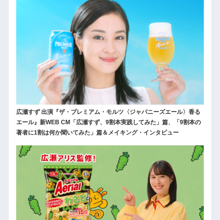
広瀬すず 出演『ザ・プレミアム・モルツ〈ジャパニーズエール〉香る
エール』新WEB CM「広瀬すず、9割本実践してみた」篇、「9割本の
著者に1割は何か聞いてみた」篇＆メイキング・インタビュー