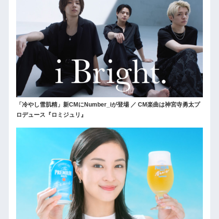
「冷やし雪肌精」新CMにNumber_iが登場 ／ CM楽曲は神宮寺勇太プ
ロデュース『ロミジュリ』