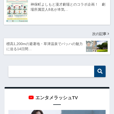
神保町よしもと漫才劇場とのコラボ企画！ 劇
場所属芸人8名が本気…
次の記事
標高1,200mの避暑地・草津温泉でバッハの魅力
に迫る14日間…
エンタメラッシュTV