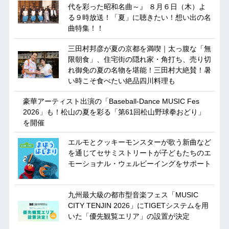
代を彩った昭和名曲～』 ８月６日（木）よ
る９時放送！「夏」に聴きたい！想い出の名
曲特集！！
三田村邦彦が夏の京都を満喫｜太っ腹な「無
限朝食」、住宅街の隠れ家・角打ち、売り切
れ御免の夏の名物を堪能！三田村大絶賛！暑
い時こそ食べたい絶品四川料理も
豪華アーティスト出演の「Baseball-Dance MUSIC Fes
2026」も！松山の夏を彩る「第61回松山野球拳おどり」
を開催
エルモとクッキーモンスターが歌う新曲など
を通じてセサミストリートが子どもたちのエ
モーショナル・ウェルビーイングをサポート
九州最大級の都市型音楽フェス「MUSIC
CITY TENJIN 2026」にTIGETシステムを用
いた「優先観覧エリア」の設置が決定