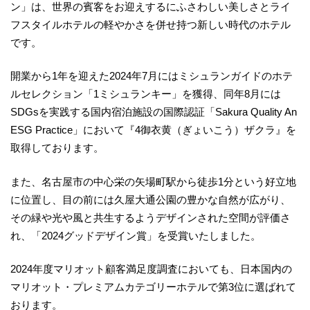
ン」は、世界の賓客をお迎えするにふさわしい美しさとライ
フスタイルホテルの軽やかさを併せ持つ新しい時代のホテル
です。
開業から1年を迎えた2024年7月にはミシュランガイドのホテ
ルセレクション「1ミシュランキー」を獲得、同年8月には
SDGsを実践する国内宿泊施設の国際認証「Sakura Quality An
ESG Practice」において『4御衣黄（ぎょいこう）ザクラ』を
取得しております。
また、名古屋市の中心栄の矢場町駅から徒歩1分という好立地
に位置し、目の前には久屋大通公園の豊かな自然が広がり、
その緑や光や風と共生するようデザインされた空間が評価さ
れ、「2024グッドデザイン賞」を受賞いたしました。
2024年度マリオット顧客満足度調査においても、日本国内の
マリオット・プレミアムカテゴリーホテルで第3位に選ばれて
おります。