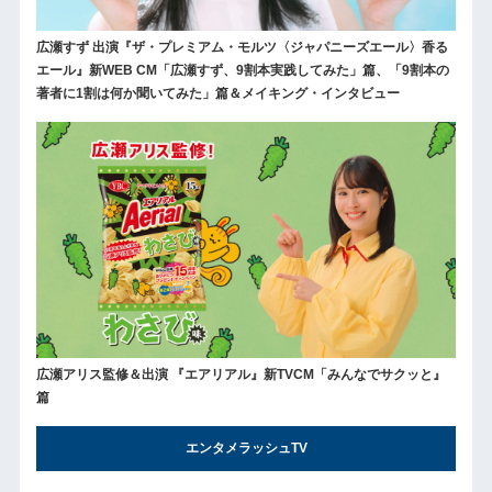
広瀬すず 出演『ザ・プレミアム・モルツ〈ジャパニーズエール〉香る
エール』新WEB CM「広瀬すず、9割本実践してみた」篇、「9割本の
著者に1割は何か聞いてみた」篇＆メイキング・インタビュー
広瀬アリス監修＆出演 『エアリアル』新TVCM「みんなでサクッと』
篇
エンタメラッシュTV