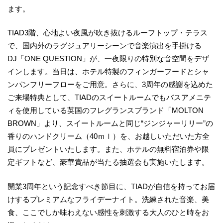
ます。
TIAD3階、心地よい夜風が吹き抜けるルーフトップ・テラス
で、国内外のラグジュアリーシーンで音楽演出を手掛ける
DJ「ONE QUESTION」が、一夜限りの特別な音空間をデザ
インします。当日は、ホテル特製のフィンガーフードとシャ
ンパンフリーフローをご用意。さらに、3周年の感謝を込めた
ご来場特典として、TIADのスイートルームでもバスアメニテ
ィを使用している英国のフレグランスブランド「MOLTON
BROWN」より、スイートルームと同じ“ジンジャーリリー”の
香りのハンドクリーム（40ｍｌ）を、お越しいただいた方全
員にプレゼントいたします。また、ホテルの無料宿泊券や限
定ギフトなど、豪華賞品が当たる抽選会も実施いたします。
開業3周年という記念すべき節目に、TIADが自信を持ってお届
けするプレミアムなフライデーナイト。洗練された音楽、美
食、ここでしか味わえない感性を刺激する大人のひと時をお