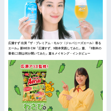
広瀬すず 出演『ザ・プレミアム・モルツ〈ジャパニーズエール〉香る
エール』新WEB CM「広瀬すず、9割本実践してみた」篇、「9割本の
著者に1割は何か聞いてみた」篇＆メイキング・インタビュー