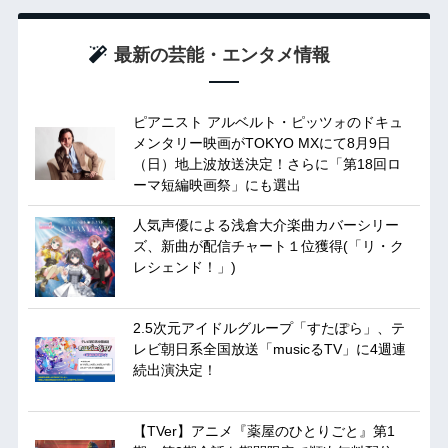
最新の芸能・エンタメ情報
ピアニスト アルベルト・ピッツォのドキュ
メンタリー映画がTOKYO MXにて8月9日
（日）地上波放送決定！さらに「第18回ロ
ーマ短編映画祭」にも選出
人気声優による浅倉大介楽曲カバーシリー
ズ、新曲が配信チャート１位獲得(「リ・ク
レシェンド！」)
2.5次元アイドルグループ「すたぽら」、テ
レビ朝日系全国放送「musicるTV」に4週連
続出演決定！
【TVer】アニメ『薬屋のひとりごと』第1