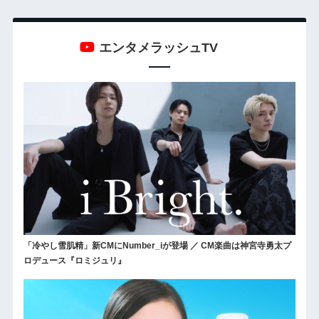
エンタメラッシュTV
「冷やし雪肌精」新CMにNumber_iが登場 ／ CM楽曲は神宮寺勇太プ
ロデュース『ロミジュリ』