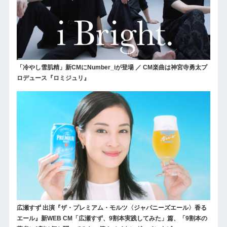
「冷やし雪肌精」新CMにNumber_iが登場 ／ CM楽曲は神宮寺勇太プ
ロデュース『ロミジュリ』
広瀬すず 出演『ザ・プレミアム・モルツ〈ジャパニーズエール〉香る
エール』新WEB CM「広瀬すず、9割本実践してみた」篇、「9割本の