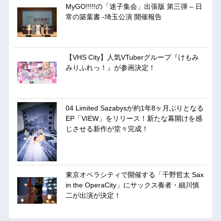
MyGO!!!!!の「迷子集会」出張版 第三弾 – 日
常の築葉書 -埼玉公演 開催報告
【VHS City】人気VTuberグループ『けもみ
みりふれっ！』が参画決定！
04 Limited Sazabysが約1年8ヶ月ぶりとなる
EP「VIEW」をリリース！新たな幕開けを感
じさせる新作が堂々完成！
東京オペラシティで開催する「千野哲太 Sax
in the OperaCity」にサックス奏者・細川慎
二が出演が決定！