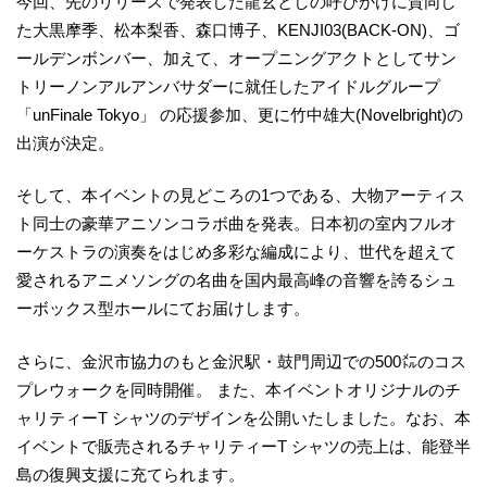
今回、先のリリースで発表した龍玄としの呼びかけに賛同し
た大黒摩季、松本梨香、森口博子、KENJI03(BACK-ON)、ゴ
ールデンボンバー、加えて、オープニングアクトとしてサン
トリーノンアルアンバサダーに就任したアイドルグループ
「unFinale Tokyo」 の応援参加、更に竹中雄大(Novelbright)の
出演が決定。
そして、本イベントの見どころの1つである、大物アーティス
ト同士の豪華アニソンコラボ曲を発表。日本初の室内フルオ
ーケストラの演奏をはじめ多彩な編成により、世代を超えて
愛されるアニメソングの名曲を国内最高峰の音響を誇るシュ
ーボックス型ホールにてお届けします。
さらに、金沢市協力のもと金沢駅・鼓門周辺での500㍍のコス
プレウォークを同時開催。 また、本イベントオリジナルのチ
ャリティーT シャツのデザインを公開いたしました。なお、本
イベントで販売されるチャリティーT シャツの売上は、能登半
島の復興支援に充てられます。