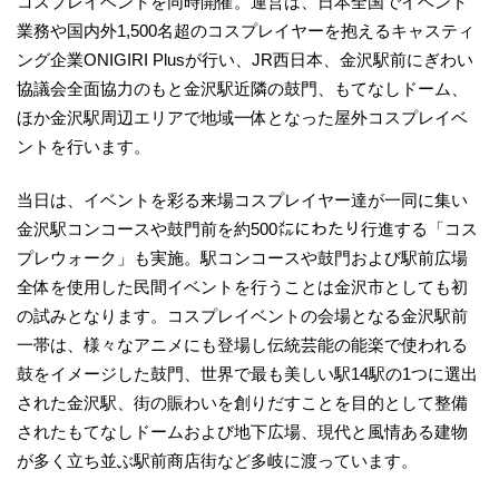
コスプレイベントを同時開催。運営は、日本全国でイベント
業務や国内外1,500名超のコスプレイヤーを抱えるキャスティ
ング企業ONIGIRI Plusが行い、JR西日本、金沢駅前にぎわい
協議会全面協力のもと金沢駅近隣の鼓門、もてなしドーム、
ほか金沢駅周辺エリアで地域一体となった屋外コスプレイベ
ントを行います。
当日は、イベントを彩る来場コスプレイヤー達が一同に集い
金沢駅コンコースや鼓門前を約500㍍にわたり行進する「コス
プレウォーク」も実施。駅コンコースや鼓門および駅前広場
全体を使用した民間イベントを行うことは金沢市としても初
の試みとなります。コスプレイベントの会場となる金沢駅前
一帯は、様々なアニメにも登場し伝統芸能の能楽で使われる
鼓をイメージした鼓門、世界で最も美しい駅14駅の1つに選出
された金沢駅、街の賑わいを創りだすことを目的として整備
されたもてなしドームおよび地下広場、現代と風情ある建物
が多く立ち並ぶ駅前商店街など多岐に渡っています。