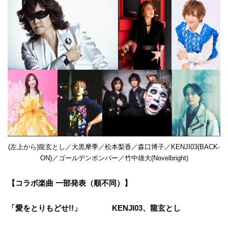
(左上から)龍玄とし／大黒摩季／松本梨香／森口博子／KENJI03(BACK-
ON)／ゴールデンボンバー／竹中雄大(Novelbright)
【コラボ楽曲 一部発表（順不同）】
「愛をとりもどせ!!」 KENJI03、龍玄とし