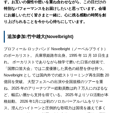
す。お互いの個性や想いを重ね合わせながら、この日だけの
特別なパフォーマンスをお届けしたいと思っています。会場
にお越しいただく皆さまと一緒に、心に残る感動の時間を創
り上げられることを今から心待ちにしています。
追加参加:竹中雄大(Novelbright)
プロフィール ロックバンド Novelbright（ノーベルブライト）
のボーカリスト。 兵庫県姫路市出身。1995 年 11 月 10 日生ま
れ。 ボーカリストでありながら独学で磨いた口笛の技術で、
「国際口笛大会」では二度優勝した異色の経歴を併せ持つ。
Novelbright とし ては国内外での総ストリーミング再生回数 20
億回を突破。 大型フェスへの出演や全国規模のツアーを重
ね、2025 年のアリーナツアー総動員数は約 7 万人にのぼるな
ど、幅広い層から支持を得ている。 2025 年よりソロ活動が本
格始動。 2026 年1月には初のソロカバーアルバムをリリー
ス。澄んだハイトーンと圧倒的な歌唱力は国境を越えて多く