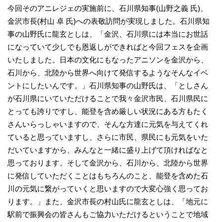
今回そのアニレジェの実施前に、石川県知事(山野之義 氏)、
金沢市長(村山 卓 氏)への表敬訪問が実現しました。石川県知
事の山野氏に龍玄としは、「金沢、石川県には本当にお世話
になっていて少しでも恩返しができればと今回フェスを企画
いたしました。日本の文化にもなったアニソンを金沢から、
石川から、北陸から世界へ向けて発信するようなそんなイベ
ントにしたいんです。」石川県知事の山野氏は、「としさん
が石川県にいていただけることで我々金沢市民、石川県民に
とっても誇りですし、能登を含め厳しい状況にある方もたく
さんいらっしゃいますので、そんな方達に元気を与えてくれ
ていると思っていますし、さらに市民、県民にも元気をいた
だいていますから、みんなと一緒に盛り上げて頂ければなと
思っております。そして金沢から、石川から、北陸から世界
に発信していただくことはもちろんのこと、能登を含めた石
川の元気に繋がっていくと思いますので大変心強く思ってお
ります。」また、金沢市長の村山氏に龍玄としは、「地元に
駅前で振興会の皆さんもご協力いただけるということで地域