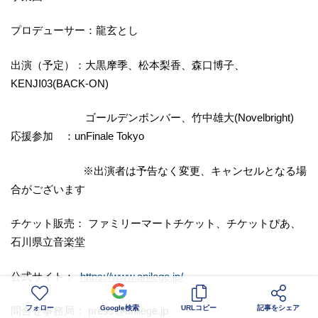
プロデューサー：龍玄とし
出演（予定）：大黒摩季、松本梨香、森口博子、
KENJI03(BACK-ON)
ゴールデンボンバー、竹中雄大(Novelbright)
応援参加 ：unFinale Tokyo
※出演者は予告なく変更、キャンセルとなる場
合がございます
チケット販売： ファミリーマートチケット、チケットぴあ、
石川県立音楽堂
公式サイト：
https://www.anilege.jp/
フォロー
Google検索
URLコピー
記事をシェア
問合せ事務局： press@anilege.jp