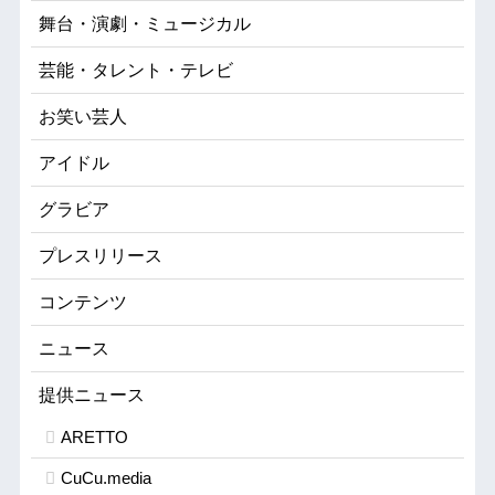
舞台・演劇・ミュージカル
芸能・タレント・テレビ
お笑い芸人
アイドル
グラビア
プレスリリース
コンテンツ
ニュース
提供ニュース
ARETTO
CuCu.media