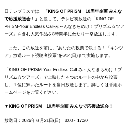
日テレプラスでは、「
KING OF PRISM 10周年企画 みんな
で応援放送会！」
と題して、テレビ初放送の「KING OF
PRISM-Your Endless Call-み～んなきらめけ！プリズム☆ツア
ーズ」を含む人気作品を8時間半にわたり一挙放送します。
また、この放送を前に、”あなたの投票で決まる！「キンツ
ア」放送ルート視聴者投票”を6/14(日)まで実施します。
「KING OF PRISM-Your Endless Call-み～んなきらめけ！プ
リズム☆ツアーズ」で上映した４つのルートの中から投票
し、１位に輝いたルートを当日放送します。詳しくは番組ホ
ームページをご覧ください。
▼KING OF PRISM 10周年企画 みんなで応援放送会！
放送日：2026年６月21日(日) 9:00～17:30