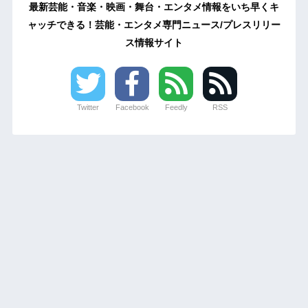
最新芸能・音楽・映画・舞台・エンタメ情報をいち早くキ
ャッチできる！芸能・エンタメ専門ニュース/プレスリリー
ス情報サイト
Twitter
Facebook
Feedly
RSS