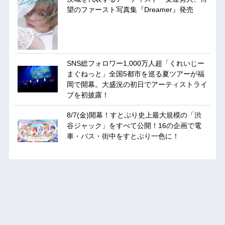
望のファースト写真集『Dreamer』発売
SNS総フォロワー1,000万人超「くれいじー
まぐねっと」全国5都市を巡る夏ツアーが福
岡で開幕。大盛況の初日でアーティストライ
ブを初披露！
8/7(金)開幕！すとぷり史上最大規模の「渋
谷ジャック」をすべて公開！16の企画で電
車・バス・街中をすとぷり一色に！