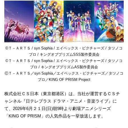
©Ｔ－ＡＲＴＳ / syn Sophia / エイベックス・ピクチャーズ / タツノコ
プロ / キングオブプリズムSSS製作委員会
©Ｔ－ＡＲＴＳ / syn Sophia / エイベックス・ピクチャーズ / タツノコ
プロ / キングオブプリズムAS製作委員会
ⒸＴ－ＡＲＴＳ／syn Sophia／エイベックス・ピクチャーズ／タツノコ
プロ／KING OF PRISM Project
株式会社ＣＳ日本（東京都港区）は、当社が運営するＣＳチ
ャンネル『日テレプラス ドラマ・アニメ・音楽ライブ』に
て、2026年6月２１日(日)朝9時より劇場アニメシリーズ
「KING OF PRISM」の人気作品を一挙放送します。