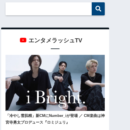
エンタメラッシュTV
「冷やし雪肌精」新CMにNumber_iが登場 ／ CM楽曲は神
宮寺勇太プロデュース『ロミジュリ』