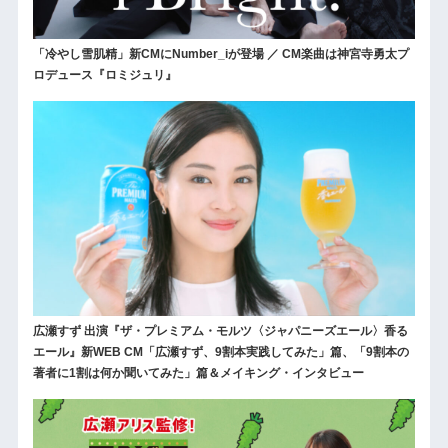
「冷やし雪肌精」新CMにNumber_iが登場 ／ CM楽曲は神宮寺勇太プ
ロデュース『ロミジュリ』
広瀬すず 出演『ザ・プレミアム・モルツ〈ジャパニーズエール〉香る
エール』新WEB CM「広瀬すず、9割本実践してみた」篇、「9割本の
著者に1割は何か聞いてみた」篇＆メイキング・インタビュー