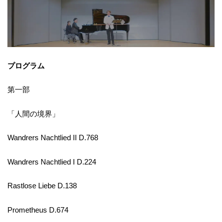
プログラム
第一部
「人間の境界」
Wandrers Nachtlied II D.768
Wandrers Nachtlied I D.224
Rastlose Liebe D.138
Prometheus D.674