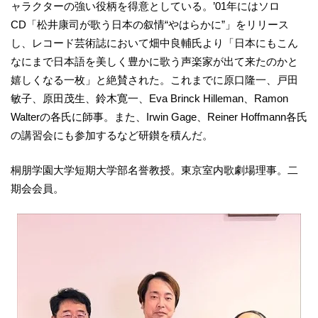
ャラクターの強い役柄を得意としている。’01年にはソロ
CD「松井康司が歌う日本の叙情“やはらかに”」をリリース
し、レコード芸術誌において畑中良輔氏より「日本にもこん
なにまで日本語を美しく豊かに歌う声楽家が出て来たのかと
嬉しくなる一枚」と絶賛された。これまでに原口隆一、戸田
敏子、原田茂生、鈴木寛一、Eva Brinck Hilleman、Ramon
Walterの各氏に師事。また、Irwin Gage、Reiner Hoffmann各氏
の講習会にも参加するなど研鑚を積んだ。
桐朋学園大学短期大学部名誉教授。東京室内歌劇場理事。二
期会会員。