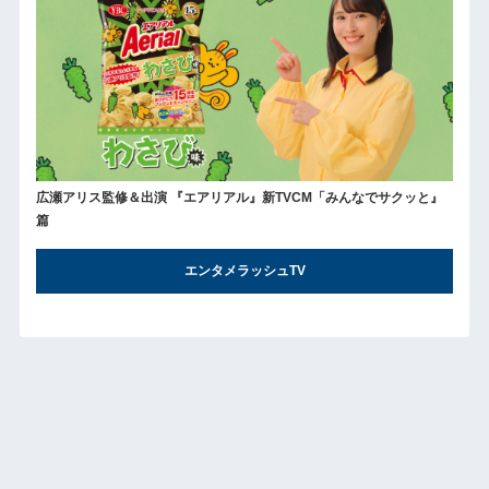
広瀬アリス監修＆出演 『エアリアル』新TVCM「みんなでサクッと』
篇
エンタメラッシュTV