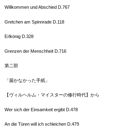
Willkommen und Abschied D.767
Gretchen am Spinnrade D.118
Erlkönig D.328
Grenzen der Menschheit D.716
第二部
「届かなかった手紙」
【ヴィルヘルム・マイスターの修行時代】から
Wer sich der Einsamkeit ergibt D.478
An die Türen will ich schleichen D.479