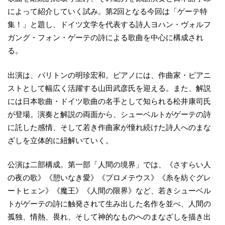
によって紹介していく試み。第2回となる今回は「ゲーテ特
集！」と題し、ドイツ文学を代表する詩人ヨハン・ヴォルフ
ガング・フォン・ゲーテの詩による歌曲を中心に構成され
る。
出演は、バリトンの明珍宏和。ピアノには、作曲家・ピアニ
ストとして幅広く活躍する山田武彦氏を迎える。また、解説
には日本歌曲・ドイツ歌曲の名手として知られる松井康司氏
が登場。演奏と解説の両面から、シューベルトがゲーテの詩
に託した感情、そして若き作曲家が憧れ続けた詩人へのまな
ざしを立体的に紐解いていく。
公演は二部構成。第一部「人間の境界」では、《さすらい人
の夜の歌》《憩いなき愛》《プロメテウス》《糸を紡ぐグレ
ートヒェン》《魔王》《人間の限界》など、若きシューベル
トがゲーテの詩に触発されて生み出した名作を並べ、人間の
孤独、情熱、畏れ、そして神的なものへのまなざしを描き出