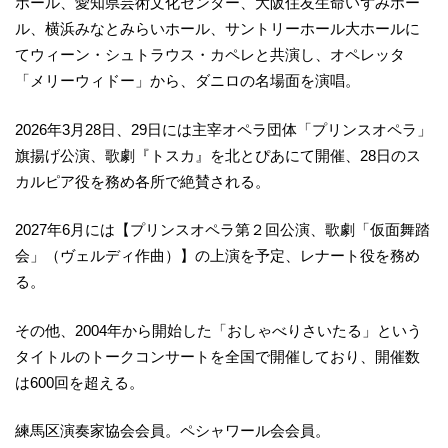
ホール、愛知県芸術文化センター、大阪住友生命いずみホー
ル、横浜みなとみらいホール、サントリーホール大ホールに
てウィーン・シュトラウス・カペレと共演し、オペレッタ
「メリーウィドー」から、ダニロの名場面を演唱。
2026年3月28日、29日には主宰オペラ団体「プリンスオペラ」
旗揚げ公演、歌劇『トスカ』を北とぴあにて開催、28日のス
カルピア役を務め各所で絶賛される。
2027年6月には【プリンスオペラ第２回公演、歌劇「仮面舞踏
会」（ヴェルディ作曲）】の上演を予定、レナート役を務め
る。
その他、2004年から開始した「おしゃべりさいたる」という
タイトルのトークコンサートを全国で開催しており、開催数
は600回を超える。
練馬区演奏家協会会員。ペシャワール会会員。