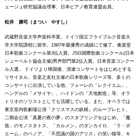
ェージュ研究協議会理事、日本ピアノ教育連盟会員。
松井 康司（まつい やすし）
武蔵野音楽大学声楽科卒業。ドイツ国立フライブルク音楽大
学大学院課程に留学。1987年最優秀の成績にて修了。奏楽堂
日本歌曲コンクール第3位入賞。JSG国際歌曲コンクール(日本
シューベルト協会主催)男声部門第2位入賞。日本音楽コンクー
ル入選。 ドイツより帰国後、演連コンサートをはじめとする
リサイタル、音楽之友社主催の日本歌曲シリーズ等、多くの
コンサートに出演している他、フォーレの「レクイエム」、
ヘンデルの「メサイヤ」、ハイドンの「天地創造」等、オラ
トリオのソリストとしても活躍している。また、オペラでは
東京室内歌劇場公演「クリスマスの妖精」のループレヒト、
二期会公演「真夏の夜の夢」のスタブリングをはじめ、「魔
笛」のモノスタトス、「カルメン」のダンカイロ、「ラ・ボ
エーム」のベノア、「不思議の国のアリス」の笑い猫等、キ