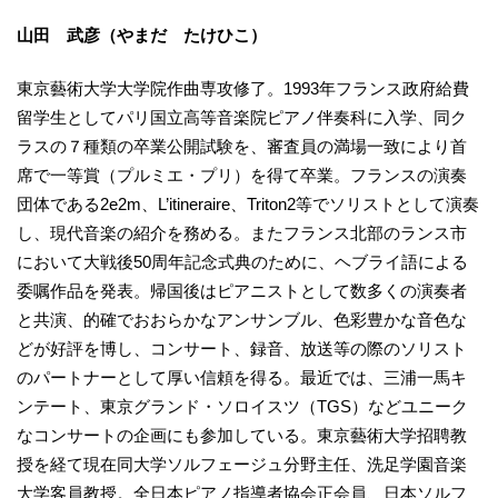
山田 武彦（やまだ たけひこ）
東京藝術大学大学院作曲専攻修了。1993年フランス政府給費
留学生としてパリ国立高等音楽院ピアノ伴奏科に入学、同ク
ラスの７種類の卒業公開試験を、審査員の満場一致により首
席で一等賞（プルミエ・プリ）を得て卒業。フランスの演奏
団体である2e2m、L’itineraire、Triton2等でソリストとして演奏
し、現代音楽の紹介を務める。またフランス北部のランス市
において大戦後50周年記念式典のために、ヘブライ語による
委嘱作品を発表。帰国後はピアニストとして数多くの演奏者
と共演、的確でおおらかなアンサンブル、色彩豊かな音色な
どが好評を博し、コンサート、録音、放送等の際のソリスト
のパートナーとして厚い信頼を得る。最近では、三浦一馬キ
ンテート、東京グランド・ソロイスツ（TGS）などユニーク
なコンサートの企画にも参加している。東京藝術大学招聘教
授を経て現在同大学ソルフェージュ分野主任、洗足学園音楽
大学客員教授。全日本ピアノ指導者協会正会員、日本ソルフ