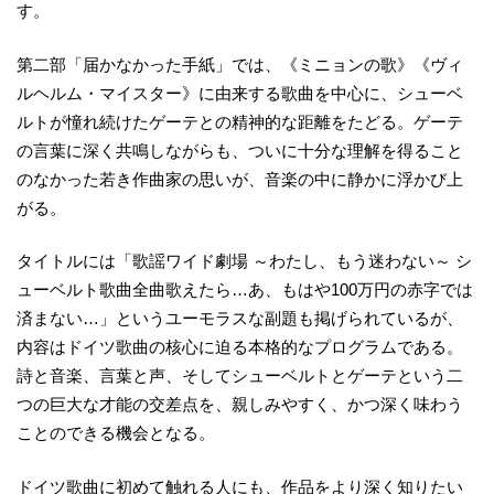
す。
第二部「届かなかった手紙」では、《ミニョンの歌》《ヴィ
ルヘルム・マイスター》に由来する歌曲を中心に、シューベ
ルトが憧れ続けたゲーテとの精神的な距離をたどる。ゲーテ
の言葉に深く共鳴しながらも、ついに十分な理解を得ること
のなかった若き作曲家の思いが、音楽の中に静かに浮かび上
がる。
タイトルには「歌謡ワイド劇場 ～わたし、もう迷わない～ シ
ューベルト歌曲全曲歌えたら…あ、もはや100万円の赤字では
済まない…」というユーモラスな副題も掲げられているが、
内容はドイツ歌曲の核心に迫る本格的なプログラムである。
詩と音楽、言葉と声、そしてシューベルトとゲーテという二
つの巨大な才能の交差点を、親しみやすく、かつ深く味わう
ことのできる機会となる。
ドイツ歌曲に初めて触れる人にも、作品をより深く知りたい