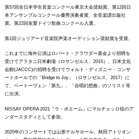
第57回全日本学生音楽コンクール東京大会奨励賞。第12回日
本アンサンブルコンクール優秀演奏者賞、全音楽譜出版社
賞。第22回友愛ドイツ歌曲コンクール入選。
第1回ジュリアード音楽院声楽オーディション奨励賞を受賞。
これまでに海外公演はロバート・クラウダー基金より招聘を
受けてアラタニ日米劇場（ロサンゼルス、2015）、日米文化
会館(JACCC)の招聘を受けてウォルト・ディズニー・コンサ
ートホールでの「Bridge to Joy」（ロサンゼルス、2017）に
て、ベートーヴェン「第九」、「合唱幻想曲」のソリスト等
に出演。
NISSAY OPERA 2021『ラ・ボエーム』にマルチェッロ役のア
ンダースタディとして参加。
2025年のコンサートでは山形テルサホール、秋田アトリオン