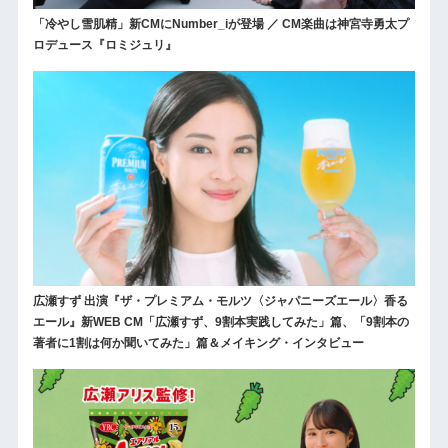
「冷やし雪肌精」新CMにNumber_iが登場 ／ CM楽曲は神宮寺勇太プ
ロデュース『ロミジュリ』
広瀬すず 出演『ザ・プレミアム・モルツ〈ジャパニーズエール〉香る
エール』新WEB CM「広瀬すず、9割本実践してみた」篇、「9割本の
著者に1割は何か聞いてみた」篇＆メイキング・インタビュー