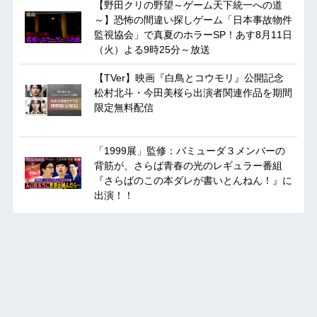
【野田クリの野望～ゲーム天下統一への道
～】恐怖の間違い探しゲーム「日本事故物件
監視協会」で真夏のホラーSP！あす8月11日
（火）よる9時25分～放送
【TVer】映画『白鳥とコウモリ』公開記念
松村北斗・今田美桜ら出演者関連作品を期間
限定無料配信
「1999展」監修：バミューダ３メンバーの
背筋が、さらば青春の光のレギュラー番組
『さらばのこの本ダレが書いとんねん！』に
出演！！