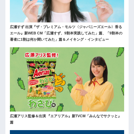
広瀬すず 出演『ザ・プレミアム・モルツ〈ジャパニーズエール〉香る
エール』新WEB CM「広瀬すず、9割本実践してみた」篇、「9割本の
著者に1割は何か聞いてみた」篇＆メイキング・インタビュー
広瀬アリス監修＆出演 『エアリアル』新TVCM「みんなでサクッと』
篇