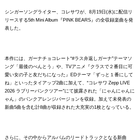
シンガーソングライター、コレサワが、8月19日(水)に配信リ
リースする5th Mini Album『PINK BEARS』の全収録楽曲を発
表した。
本作には、ガーナチョコレート“#ラス弁返しガーナ”テーマソ
ング「最後のべんとう」や、TVアニメ『クラスで２番目に可
愛い女の子と友だちになった』EDテーマ「ずっと１番にして
ね」といったタイアップ2曲に加えて、“コレサワ Zepp LIVE
2026 ラブリーパンクツアー”にて披露された「にゃんにゃんに
ゃん」のパンクアレンジバージョンを収録。加えて未発表の
新曲5曲を含む計8曲が収録された大充実の1枚となっている。
さらに、その中からアルバムのリードトラックとなる新曲