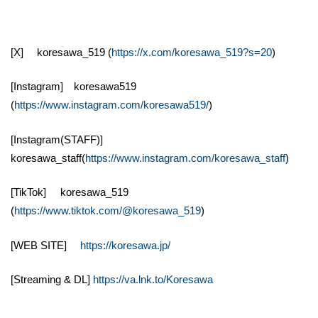
[X] koresawa_519 (
https://x.com/koresawa_519?s=20
)
[Instagram] koresawa519
(
https://www.instagram.com/koresawa519/
)
[Instagram(STAFF)]
koresawa_staff(
https://www.instagram.com/koresawa_staff
)
[TikTok] koresawa_519
(
https://www.tiktok.com/@koresawa_519
)
[WEB SITE]
https://koresawa.jp/
[Streaming & DL]
https://va.lnk.to/Koresawa