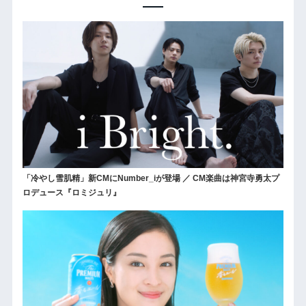
「冷やし雪肌精」新CMにNumber_iが登場 ／ CM楽曲は神宮寺勇太プ
ロデュース『ロミジュリ』