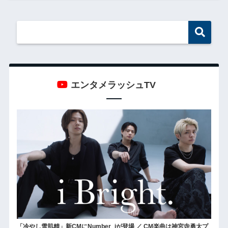
エンタメラッシュTV
「冷やし雪肌精」新CMにNumber_iが登場 ／ CM楽曲は神宮寺勇太プ