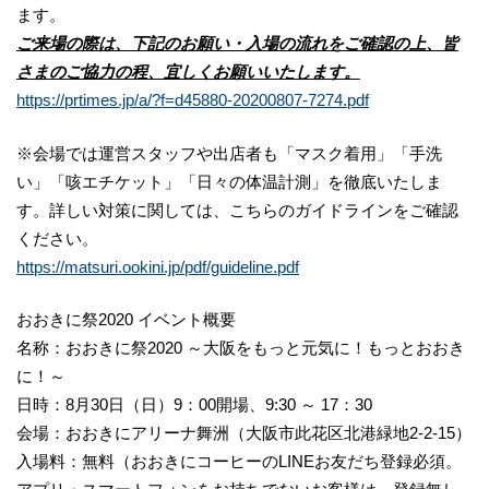
ます。
ご来場の際は、下記のお願い・入場の流れをご確認の上、皆
さまのご協力の程、宜しくお願いいたします。
https://prtimes.jp/a/?f=d45880-20200807-7274.pdf
※会場では運営スタッフや出店者も「マスク着用」「手洗
い」「咳エチケット」「日々の体温計測」を徹底いたしま
す。詳しい対策に関しては、こちらのガイドラインをご確認
ください。
https://matsuri.ookini.jp/pdf/guideline.pdf
おおきに祭2020 イベント概要
名称：おおきに祭2020 ～大阪をもっと元気に！もっとおおき
に！～
日時：8月30日（日）9：00開場、9:30 ～ 17：30
会場：おおきにアリーナ舞洲（大阪市此花区北港緑地2-2-15）
入場料：無料（おおきにコーヒーのLINEお友だち登録必須。