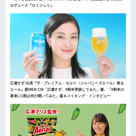
ロデュース『ロミジュリ』
広瀬すず 出演『ザ・プレミアム・モルツ〈ジャパニーズエール〉香る
エール』新WEB CM「広瀬すず、9割本実践してみた」篇、「9割本の
著者に1割は何か聞いてみた」篇＆メイキング・インタビュー