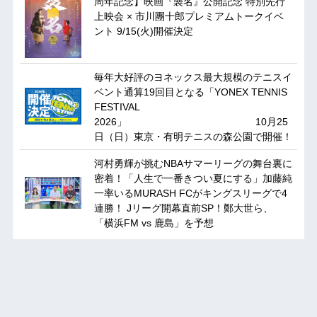
周年記念】映画『襲名』公開記念 特別先行
上映会 × 市川團十郎プレミアムトークイベ
ント 9/15(火)開催決定
毎年大好評のヨネックス最大規模のテニスイ
ベント通算19回目となる「YONEX TENNIS
FESTIVAL
2026」 10月25
日（日）東京・有明テニスの森公園で開催！
河村勇輝が挑むNBAサマーリーグの舞台裏に
密着！「人生で一番きつい夏にする」加藤純
一率いるMURASH FCがキングスリーグで4
連勝！ Jリーグ開幕直前SP！鄭大世ら、
「横浜FM vs 鹿島」を予想