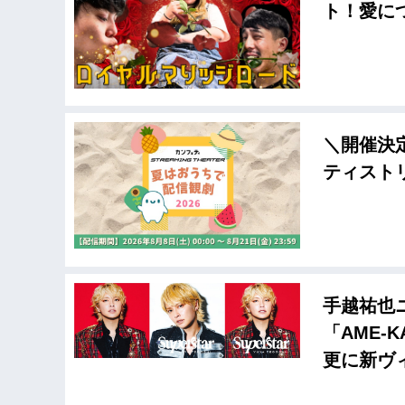
ト！愛に
＼開催決
ティスト
手越祐也ニ
「AME-
更に新ヴ