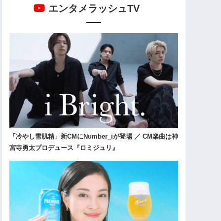
エンタメラッシュTV
「冷やし雪肌精」新CMにNumber_iが登場 ／ CM楽曲は神
宮寺勇太プロデュース『ロミジュリ』