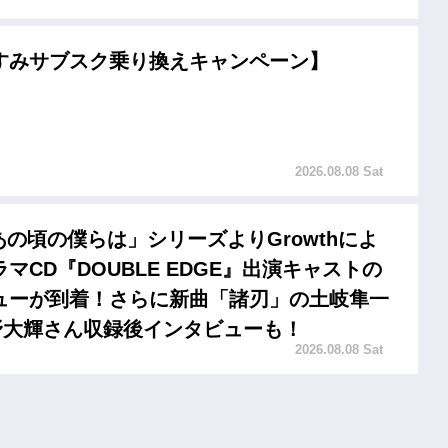
すみサブスク乗り換えキャンペーン】
2026.08.08 Sat
「あの頃の僕らは」シリーズよりGrowthによ
マCD『DOUBLE EDGE』出演キャストの
ューが到着！さらに新曲「諸刃」の土岐隼一
野大輝さん収録後インタビューも！
2026.08.08 Sat