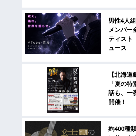
男性4人組
メンバー
ティスト
ュース
【北海道
「夏の特
話も、一夜
開催！
約400