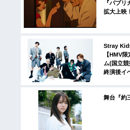
『パプリカ
拡大上映
Stray K
【HMV
ム(国立
終演後イ
舞台『約