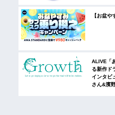
【お盆や
ALIVE
る新作ドラ
インタビ
さん&濱