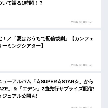
ついて語る1時間！？
2026.08.08 Sat
定！／「夏はおうちで配信観劇」【カンフェ
リーミングシアター】
2026.08.08 Sat
ューアルバム「☆SUPER☆STAR☆」から
KAZE」＆「エデン」2曲先行サプライズ配信!
ィジュアル公開も!