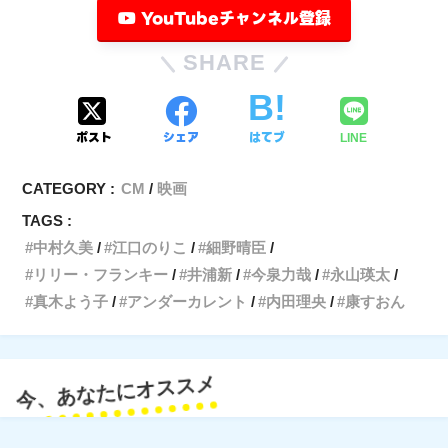
YouTubeチャンネル登録
SHARE
ポスト
シェア
はてブ
LINE
CATEGORY :
CM
映画
TAGS :
中村久美
江口のりこ
細野晴臣
リリー・フランキー
井浦新
今泉力哉
永山瑛太
真木よう子
アンダーカレント
内田理央
康すおん
今、あなたにオススメ