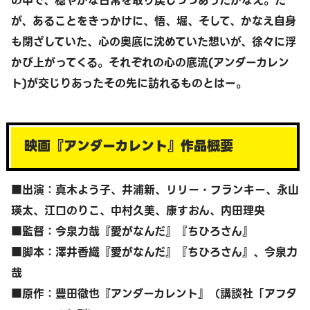
の中で、穏やかな日常を取り戻しつつあったかなえ。だ
が、あることをきっかけに、悟、堀、そして、かなえ自身
も閉ざしていた、心の奥底に沈めていた想いが、徐々に浮
かび上がってくる。それぞれの心の底流(アンダーカレン
ト)が交じりあったその先に訪れるものとはー。
映画『アンダーカレント』作品概要
■出演：真木よう子、井浦新、リリー・フランキー、永山
瑛太、江口のりこ、中村久美、康すおん、内田理央
■監督：今泉力哉『愛がなんだ』『ちひろさん』
■脚本：澤井香織『愛がなんだ』『ちひろさん』、今泉力
哉
■原作：豊田徹也『アンダーカレント』（講談社「アフタ