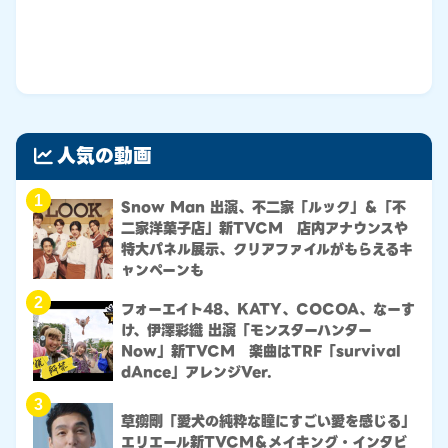
人気の動画
1
Snow Man 出演、不二家「ルック」＆「不
二家洋菓子店」新TVCM 店内アナウンスや
特大パネル展示、クリアファイルがもらえるキ
ャンペーンも
2
フォーエイト48、KATY、COCOA、なーす
け、伊澤彩織 出演「モンスターハンター
Now」新TVCM 楽曲はTRF「survival
dAnce」アレンジVer.
3
草彅剛「愛犬の純粋な瞳にすごい愛を感じる」
エリエール新TVCM＆メイキング・インタビ