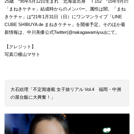
25歳 ❜95年5月12日生まれ 北海道出身 Ｔ152 ❜15年9月の
「まねきケチャ」結成時からのメンバー。属性は闇。「まね
きケチャ」は❜21年1月31日（日）にワンマンライブ「LINE
CUBE SHIBUYA de まねきケチャ」を開催予定。そのほか最
新情報は、中川美優公式Twitter(@nakagawamiyuu)にて。
【クレジット】
写真◎横山マサト
大石絵理「不定期連載 女子旅リアル Vol.4 福岡・中洲
の屋台飯に大興奮！」