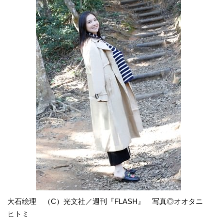
大石絵理 （C）光文社／週刊『FLASH』 写真◎オオタニ
ヒトミ