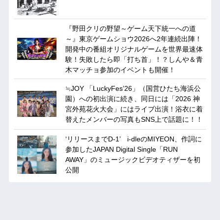
『野田クリの野望～ゲーム天下統一への道
～』東京ゲームショウ2026へ2年連続出陣！
開発中の番組オリジナルゲームを世界最速体
験！失敗したら即「打ち首」！？しんや＆青
木マッチョ参加のイベントも開催！
≒JOY 「LuckyFes’26」（国営ひたち海浜公
園）への初出演に続き、同日には「2026 神
宮外苑花火大会」にはライブ出演！浴衣に着
替えたメンバーの写真もSNS上で話題に！！
‘リリースまでD-1’ i-dleのMIYEON、作詞に
参加したJAPAN Digital Single「RUN
AWAY」のミュージックビデオティザーを初
公開