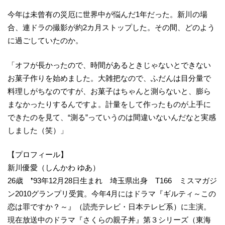
今年は未曾有の災厄に世界中が悩んだ1年だった。新川の場
合、連ドラの撮影が約2カ月ストップした。その間、どのよう
に過ごしていたのか。
「オフが長かったので、時間があるときじゃないとできない
お菓子作りを始めました。大雑把なので、ふだんは目分量で
料理しがちなのですが、お菓子はちゃんと測らないと、膨ら
まなかったりするんですよ。計量をして作ったものが上手に
できたのを見て、“測る”っていうのは間違いないんだなと実感
しました（笑）」
【プロフィール】
新川優愛（しんかわ ゆあ）
26歳 ❜93年12月28日生まれ 埼玉県出身 T166 ミスマガジ
ン2010グランプリ受賞。今年4月にはドラマ『ギルティ～この
恋は罪ですか？～』（読売テレビ・日本テレビ系）に主演。
現在放送中のドラマ『さくらの親子丼』第３シリーズ（東海