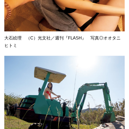
大石絵理 （C）光文社／週刊『FLASH』 写真◎オオタニ
ヒトミ