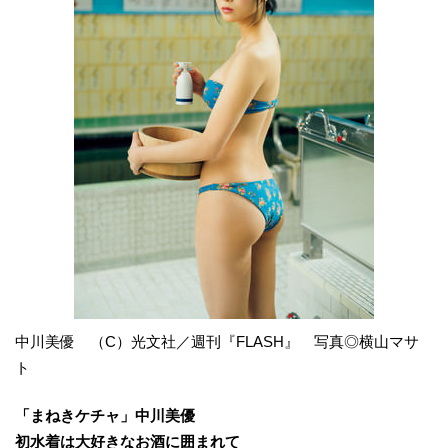
中川美優 （C）光文社／週刊『FLASH』 写真◎横山マサ
ト
「まねきケチャ」中川美優
初水着は大好きなお酒に囲まれて