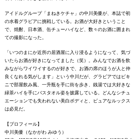
アイドルグループ「まねきケチャ」の中川美優が、本誌で初
の水着グラビアに挑戦している。お酒が大好きということ
で、焼酎、日本酒、缶チューハイなど、数々のお酒に囲まれ
ての撮影になった。
「いつのまにか近所の居酒屋に入り浸るようになって、気づ
いたらお酒が好きになってました（笑）。みんなでお酒を飲
みながらワイワイするのが好きで、お酒の席のほうが人と仲
良くなれる気がします」という中川だが、グラビアではビキ
ニで部屋飲み風、一升瓶を手に街を歩き、銭湯では大好きな
緑茶ハイを手にバスタオル姿を披露している。どんなシチュ
エーションでも失われない美白ボディと、ピュアなルックス
は必見だ。
【プロフィール】
中川美優（なかがわ みゆう）