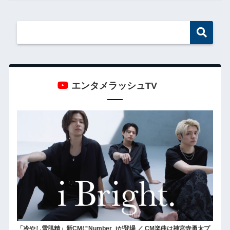
エンタメラッシュTV
「冷やし雪肌精」新CMにNumber_iが登場 ／ CM楽曲は神宮寺勇太プ