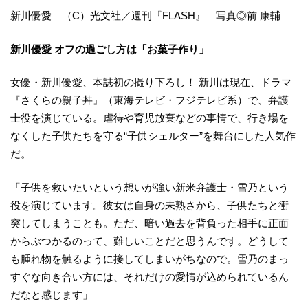
新川優愛 （C）光文社／週刊『FLASH』 写真◎前 康輔
新川優愛 オフの過ごし方は「お菓子作り」
女優・新川優愛、本誌初の撮り下ろし！ 新川は現在、ドラマ
『さくらの親子丼』（東海テレビ・フジテレビ系）で、弁護
士役を演じている。虐待や育児放棄などの事情で、行き場を
なくした子供たちを守る“子供シェルター”を舞台にした人気作
だ。
「子供を救いたいという想いが強い新米弁護士・雪乃という
役を演じています。彼女は自身の未熟さから、子供たちと衝
突してしまうことも。ただ、暗い過去を背負った相手に正面
からぶつかるのって、難しいことだと思うんです。どうして
も腫れ物を触るように接してしまいがちなので。雪乃のまっ
すぐな向き合い方には、それだけの愛情が込められているん
だなと感じます」