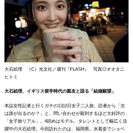
大石絵理 （C）光文社／週刊『FLASH』 写真◎オオタニ
ヒトミ
大石絵理、イギリス留学時代の親友と語る「結婚願望」
本誌女性記者と行くガチの1泊2日女子二人旅。読者から「次
は誰が出るのか？」と、問い合わせが殺到するほど大好評の
「女子旅リアル」。4回めはモデル、タレントとして幅広く活
躍中の大石絵理。今回訪れたのは、福岡県。水着姿でショベ