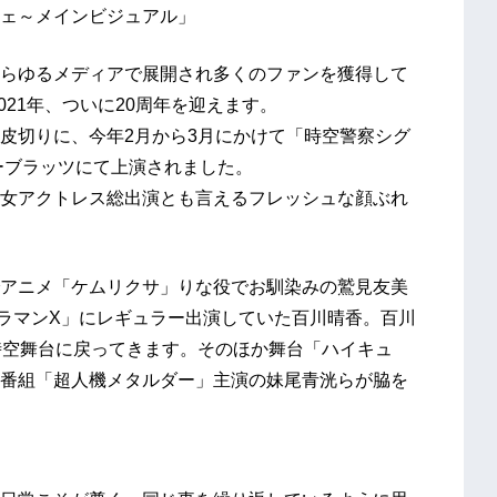
ェ～メインビジュアル」
らゆるメディアで展開され多くのファンを獲得して
021年、ついに20周年を迎えます。
皮切りに、今年2月から3月にかけて「時空警察シグ
ーブラッツにて上演されました。
女アクトレス総出演とも言えるフレッシュな顔ぶれ
ーでアニメ「ケムリクサ」りな役でお馴染みの鷲見友美
ラマンX」にレギュラー出演していた百川晴香。百川
時空舞台に戻ってきます。そのほか舞台「ハイキュ
番組「超人機メタルダー」主演の妹尾青洸らが脇を