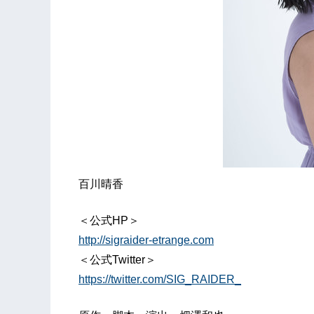
百川晴香
＜公式HP＞
http://sigraider-etrange.com
＜公式Twitter＞
https://twitter.com/SIG_RAIDER_