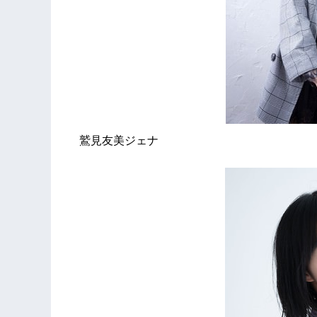
鷲見友美ジェナ