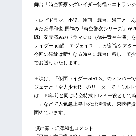
舞台「時空警察シグレイダー彷徨～エトランジ
テレビドラマ、小説、映画、舞台、漫画と、あ
きた畑澤和也 原作の『時空警察シリーズ』が2
既に発売済みのドラマＣＤ（徳井青空主演）を
レイダー 刻醒～エヴェイユ～」が新宿シアタ
今回の続編は新たなる時空に舞台に移し、美少
でお送りいたします。
主演は、「仮面ライダーGIRLS」のメンバ
ジェナと「全力少女R」のリーダーで「ウルト
は、10年前と同じ時空特捜トレミー役として
ー」などで人気急上昇中の北澤優駿、東映特撮
固めています。
演出家・畑澤和也コメント