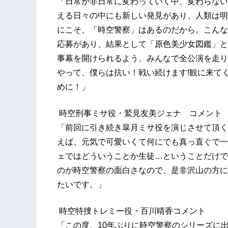
「日常が非日常に変わっていく中、変わらない
える日々の中にも新しい発見があり、人類は明
にこそ、「時空警察」はあるのだから。こんな
応募があり、結果として「原色美少女図鑑」と
事幕を開けられるよう、みんなで全公演を走り
やって、僕らは抗い！戦い続けます!観に来てく
めに！」
時空刑事ミサ役・鷲見友美ジェナ コメント
「前回に引き続き皐月ミサ役を演じさせて頂く
えば、元気で可愛いくて何にでも真っ直ぐで一
ェではどういうことか生徒…ということだけで
のが時空警察の面白さなので、是非沢山の方に
たいです。」
時空特捜トレミー役・百川晴香コメント
「この度、10年ぶりに時空警察のシリーズに