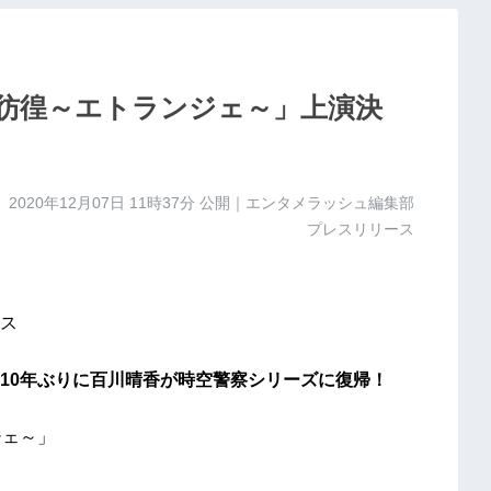
ER 彷徨～エトランジェ～」上演決
2020年12月07日 11時37分
公開｜エンタメラッシュ編集部
プレスリリース
ス
10年ぶりに百川晴香が時空警察シリーズに復帰！
ジェ～」