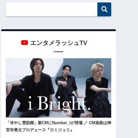
エンタメラッシュTV
「冷やし雪肌精」新CMにNumber_iが登場 ／ CM楽曲は神
宮寺勇太プロデュース『ロミジュリ』