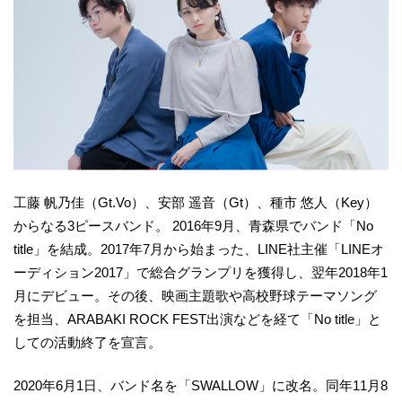
工藤 帆乃佳（Gt.Vo）、安部 遥音（Gt）、種市 悠人（Key）
からなる3ピースバンド。 2016年9月、青森県でバンド「No
title」を結成。2017年7⽉から始まった、LINE社主催「LINEオ
ーディション2017」で総合グランプリを獲得し、翌年2018年1
月にデビュー。その後、映画主題歌や高校野球テーマソング
を担当、ARABAKI ROCK FEST出演などを経て「No title」と
しての活動終了を宣言。
2020年6月1日、バンド名を「SWALLOW」に改名。同年11月8