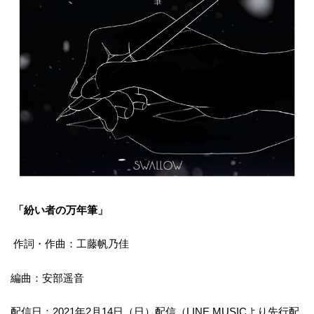
「紛い者の万年筆」
作詞・作曲：工藤帆乃佳
編曲：安部遥音
配信日：2021年2月14日（日）配信（LINE MUSICより先行配