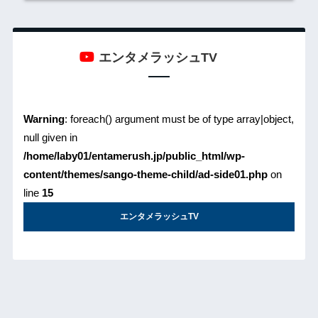
エンタメラッシュTV
Warning
: foreach() argument must be of type array|object,
null given in
/home/laby01/entamerush.jp/public_html/wp-
content/themes/sango-theme-child/ad-side01.php
on
line
15
エンタメラッシュTV