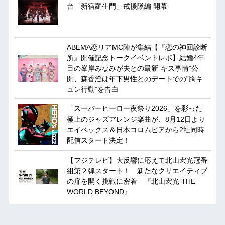
台「新宿羅生門」戒援隊編 開幕
ABEMA恋リアMC陣が集結【『恋の神回診断
所』開催記念トークイベントレポ】結婚4年
目の峯岸みなみが夫との最新”キス事情”公
開、森香澄は年下男性とのデートでの”胸キ
ュン行動”を告白
「スーパーヒーロー夜祭り2026」を彩った
極上のジャズアレンジ楽曲が、8月12日より
エイベックス＆日本コロムビアから2社同時
配信スタート決定！
【フジテレビ】大反響に応えて北山宏光冠番
組第２弾スタート！ 新たなクリエイティブ
の扉を開く挑戦に密着 『北山宏光 THE
WORLD BEYOND』