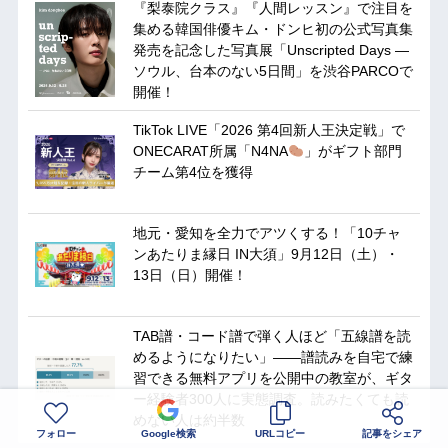
『梨泰院クラス』『人間レッスン』で注目を
集める韓国俳優キム・ドンヒ初の公式写真集
発売を記念した写真展「Unscripted Days —
ソウル、台本のない5日間」を渋谷PARCOで
開催！
TikTok LIVE「2026 第4回新人王決定戦」で
ONECARAT所属「N4NA
」がギフト部門
チーム第4位を獲得
地元・愛知を全力でアツくする！「10チャ
ンあたりま縁日 IN大須」9月12日（土）・
13日（日）開催！
TAB譜・コード譜で弾く人ほど「五線譜を読
めるようになりたい」——譜読みを自宅で練
習できる無料アプリを公開中の教室が、ギタ
ー経験者300人に実態調査。読みたくても読
めない人は約半数
フォロー
Google検索
URLコピー
記事をシェア