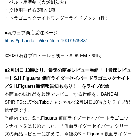
・ベルト用聖剣（火炎剣烈火）
・交換用手首右3種左1種
・ドラゴニックナイトワンダーライドブック（閉）
■魂ウェブ商店受注ページ
https://p-bandai.jp/item/item-1000154582/
©2020 石森プロ・テレビ朝日・ADK EM・東映
■2月14日 10時より、最速の商品レビュー番組「【最速レビュ
ー】S.H.Figuarts 仮面ライダーセイバー ドラゴニックナイト
／S.H.Figuarts新情報告知もあり！」をライブ配信
本商品の試作品を最速でレビューする番組を、BANDAI
SPIRITS公式YouTubeチャンネルで2月14日10時よりライブ配
信予定です。
番組内では、S.H.Figuarts 仮面ライダーセイバー ドラゴニッ
クナイトをはじめとした、『仮面ライダーセイバー』シリー
ズの商品レビューに加えて、今後のS.H.Figuarts 仮面ライダー