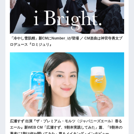
「冷やし雪肌精」新CMにNumber_iが登場 ／ CM楽曲は神宮寺勇太プ
ロデュース『ロミジュリ』
広瀬すず 出演『ザ・プレミアム・モルツ〈ジャパニーズエール〉香る
エール』新WEB CM「広瀬すず、9割本実践してみた」篇、「9割本の
著者に1割は何か聞いてみた」篇＆メイキング・インタビュー