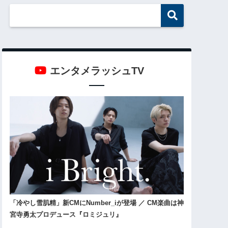
エンタメラッシュTV
「冷やし雪肌精」新CMにNumber_iが登場 ／ CM楽曲は神
宮寺勇太プロデュース『ロミジュリ』