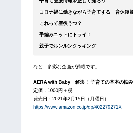
子育て医療情報を正しく知ろう
コロナ禍に働きながら子育てする 育休復
これって産後うつ？
手編みニットにトライ！
親子でルンルンクッキング
など、多彩な企画が満載です。
AERA with Baby 解決！ 子育ての基本の悩
定価：1000円＋税
発売日：2021年2月15日（月曜日）
https://www.amazon.co.jp/dp/402279271X