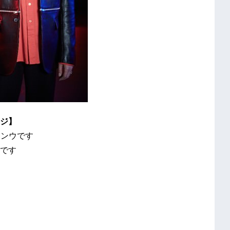
ジ】
ョンウです
です