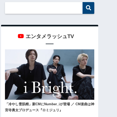
エンタメラッシュTV
「冷やし雪肌精」新CMにNumber_iが登場 ／ CM楽曲は神
宮寺勇太プロデュース『ロミジュリ』