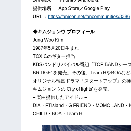
対応端末 ： iPhone／Android版
提供場所 ： App Store／Google Play
URL ：
https://fanicon.net/fancommunities/3386
◆キムジョンウ プロフィール
Jung Woo Kim
1987年5月20日生まれ
TOXICのギター担当
KBSバンドサバイバル番組「TOP BANDシーズン
BRIDGE’ を発売。その後、Team HやBOA
オリジナル韓国ドラマ『スタートアップ』の挿入
キムジョンウの‘City of lights’を発売。
– 楽曲提供したアイドル –
DIA・FTIsland・G FRIEND・MOMO LAND・
CHILD・BOA・Team H