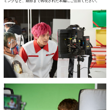
ミングなど、細部まで再現された本編にご注目ください。