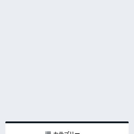
カテゴリー