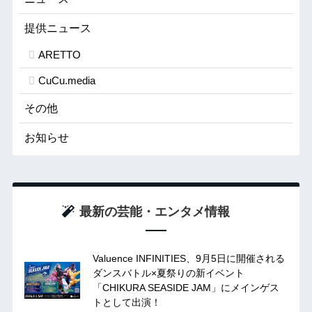
提供ニュース
ARETTO
CuCu.media
その他
お知らせ
最新の芸能・エンタメ情報
Valuence INFINITIES、9月5日に開催される
ダンスバトル×夏祭りの新イベント
「CHIKURA SEASIDE JAM」にメインゲス
トとして出演！