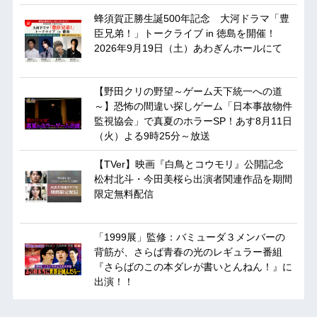
蜂須賀正勝生誕500年記念 大河ドラマ「豊
臣兄弟！」トークライブ in 徳島を開催！
2026年9月19日（土）あわぎんホールにて
【野田クリの野望～ゲーム天下統一への道
～】恐怖の間違い探しゲーム「日本事故物件
監視協会」で真夏のホラーSP！あす8月11日
（火）よる9時25分～放送
【TVer】映画『白鳥とコウモリ』公開記念
松村北斗・今田美桜ら出演者関連作品を期間
限定無料配信
「1999展」監修：バミューダ３メンバーの
背筋が、さらば青春の光のレギュラー番組
『さらばのこの本ダレが書いとんねん！』に
出演！！