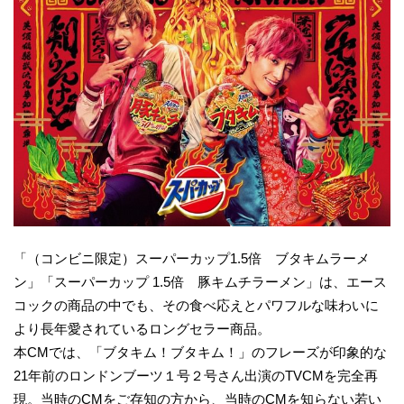
「（コンビニ限定）スーパーカップ1.5倍 ブタキムラーメ
ン」「スーパーカップ 1.5倍 豚キムチラーメン」は、エース
コックの商品の中でも、その食べ応えとパワフルな味わいに
より長年愛されているロングセラー商品。
本CMでは、「ブタキム！ブタキム！」のフレーズが印象的な
21年前のロンドンブーツ１号２号さん出演のTVCMを完全再
現。当時のCMをご存知の方から、当時のCMを知らない若い