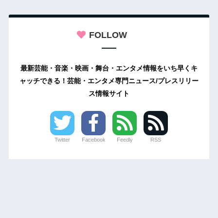
FOLLOW
最新芸能・音楽・映画・舞台・エンタメ情報をいち早くキ
ャッチできる！芸能・エンタメ専門ニュース/プレスリリー
ス情報サイト
Twitter
Facebook
Feedly
RSS