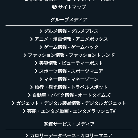
サイトマップ
グループメディア
グルメ情報 - グルメプレス
アニメ・漫画情報 - アニメボックス
ゲーム情報 - ゲームハック
ファッション情報 - ファッショントレンド
美容情報 - ビューティーポスト
スポーツ情報 - スポーツマニア
マネー情報 - マネーゾーン
旅行・観光情報 - トラベルスポット
自動車・バイク情報 - オートタイムズ
ガジェット・デジタル製品情報 - デジタルガジェット
芸能・エンタメ動画 - エンタメラッシュTV
関連サービス・メディア
カロリーデータベース - カロリーマニア