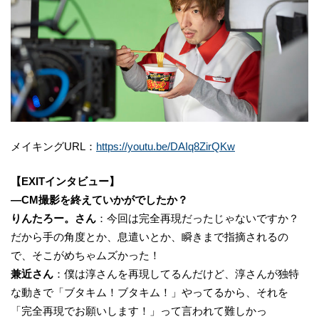
メイキングURL：
https://youtu.be/DAIq8ZirQKw
【EXITインタビュー】
―CM撮影を終えていかがでしたか？
りんたろー。さん
：今回は完全再現だったじゃないですか？
だから手の角度とか、息遣いとか、瞬きまで指摘されるの
で、そこがめちゃムズかった！
兼近さん
：僕は淳さんを再現してるんだけど、淳さんが独特
な動きで「ブタキム！ブタキム！」やってるから、それを
「完全再現でお願いします！」って言われて難しかっ