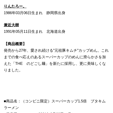
りんたろー。
1986年03月06日生まれ 静岡県出身
兼近大樹
1991年05月11日生まれ 北海道出身
【商品概要】
発売から27年、愛され続ける”元祖豚キムチ”カップめん。これ
までの食べ応えのあるスーパーカップのめんに滑らかさを加
えた「THE のどごし麺」を新たに採用し、更に美味しくな
りました。
■商品名：（コンビニ限定）スーパーカップ1.5倍 ブタキム
ラーメン