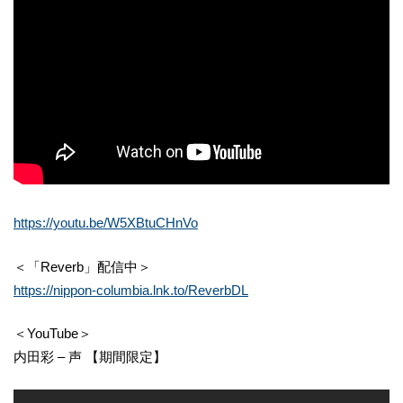
https://youtu.be/W5XBtuCHnVo
＜「Reverb」配信中＞
https://nippon-columbia.lnk.to/ReverbDL
＜YouTube＞
内田彩 – 声 【期間限定】