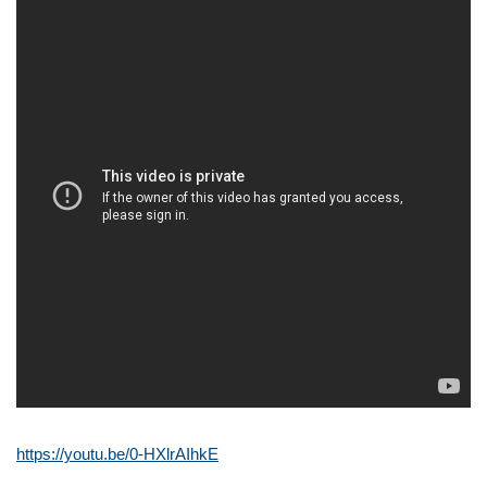
https://youtu.be/0-HXlrAIhkE