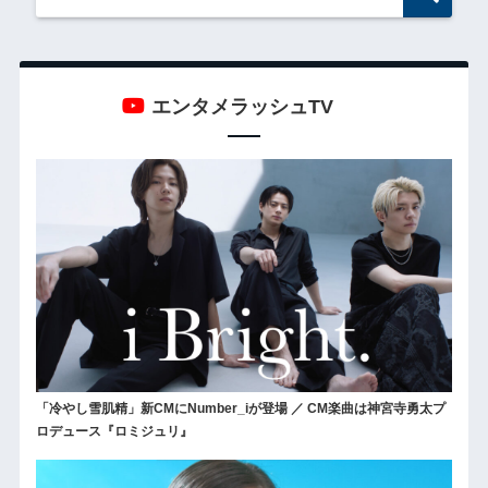
エンタメラッシュTV
「冷やし雪肌精」新CMにNumber_iが登場 ／ CM楽曲は神宮寺勇太プ
ロデュース『ロミジュリ』