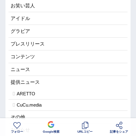
お笑い芸人
アイドル
グラビア
プレスリリース
コンテンツ
ニュース
提供ニュース
ARETTO
CuCu.media
その他
お知らせ
フォロー
Google検索
URLコピー
記事をシェア