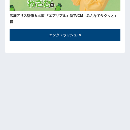
広瀬アリス監修＆出演 『エアリアル』新TVCM「みんなでサクッと』
篇
エンタメラッシュTV