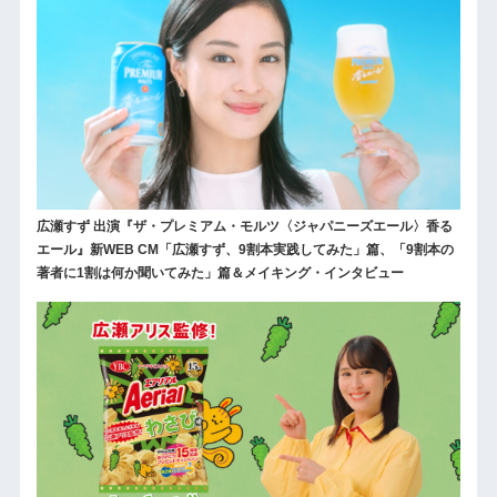
広瀬すず 出演『ザ・プレミアム・モルツ〈ジャパニーズエール〉香る
エール』新WEB CM「広瀬すず、9割本実践してみた」篇、「9割本の
著者に1割は何か聞いてみた」篇＆メイキング・インタビュー