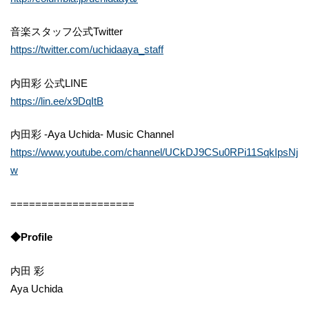
音楽スタッフ公式Twitter
https://twitter.com/uchidaaya_staff
内田彩 公式LINE
https://lin.ee/x9DqItB
内田彩 -Aya Uchida- Music Channel
https://www.youtube.com/channel/UCkDJ9CSu0RPi11SqkIpsNj
w
====================
◆Profile
内田 彩
Aya Uchida