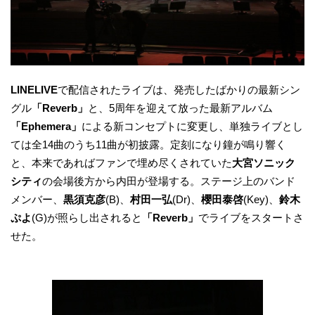
LINELIVE
で配信されたライブは、発売したばかりの最新シン
グル
「Reverb」
と、5周年を迎えて放った最新アルバム
「Ephemera」
による新コンセプトに変更し、単独ライブとし
ては全14曲のうち11曲が初披露。定刻になり鐘が鳴り響く
と、本来であればファンで埋め尽くされていた
大宮ソニック
シティ
の会場後方から内田が登場する。ステージ上のバンド
メンバー、
黒須克彦
(B)、
村田一弘
(Dr)、
櫻田泰啓
(Key)、
鈴木
ぷよ
(G)が照らし出されると
「Reverb」
でライブをスタートさ
せた。