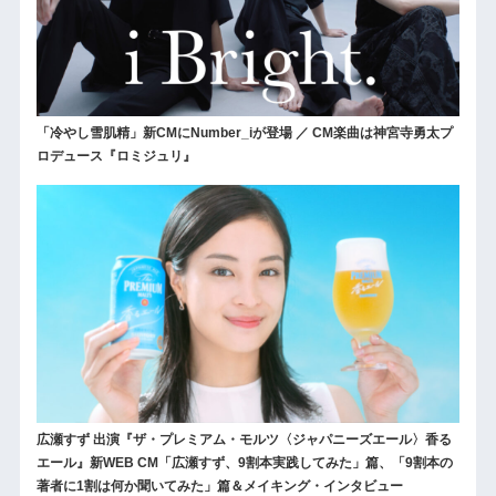
「冷やし雪肌精」新CMにNumber_iが登場 ／ CM楽曲は神宮寺勇太プ
ロデュース『ロミジュリ』
広瀬すず 出演『ザ・プレミアム・モルツ〈ジャパニーズエール〉香る
エール』新WEB CM「広瀬すず、9割本実践してみた」篇、「9割本の
著者に1割は何か聞いてみた」篇＆メイキング・インタビュー