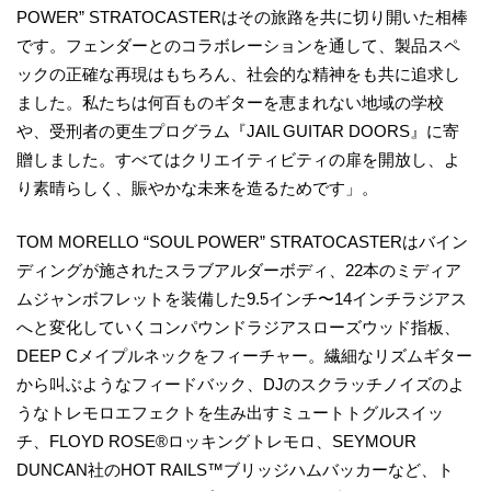
POWER” STRATOCASTERはその旅路を共に切り開いた相棒
です。フェンダーとのコラボレーションを通して、製品スペ
ックの正確な再現はもちろん、社会的な精神をも共に追求し
ました。私たちは何百ものギターを恵まれない地域の学校
や、受刑者の更生プログラム『JAIL GUITAR DOORS』に寄
贈しました。すべてはクリエイティビティの扉を開放し、よ
り素晴らしく、賑やかな未来を造るためです」。
TOM MORELLO “SOUL POWER” STRATOCASTERはバイン
ディングが施されたスラブアルダーボディ、22本のミディア
ムジャンボフレットを装備した9.5インチ〜14インチラジアス
へと変化していくコンパウンドラジアスローズウッド指板、
DEEP Cメイプルネックをフィーチャー。繊細なリズムギター
から叫ぶようなフィードバック、DJのスクラッチノイズのよ
うなトレモロエフェクトを生み出すミュートトグルスイッ
チ、FLOYD ROSE®ロッキングトレモロ、SEYMOUR
DUNCAN社のHOT RAILS™ブリッジハムバッカーなど、ト