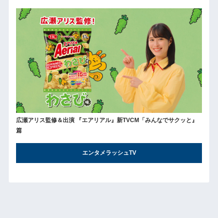
広瀬アリス監修＆出演 『エアリアル』新TVCM「みんなでサクッと』
篇
エンタメラッシュTV