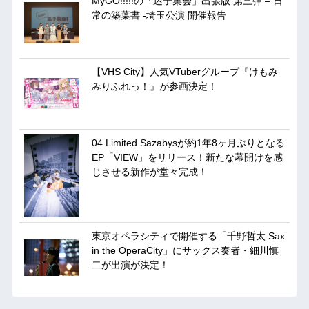
MyGO!!!!!の「迷子集会」出張版 第三弾 – 日
常の築葉書 -埼玉公演 開催報告
【VHS City】人気VTuberグループ『けもみ
みりふれっ！』が参画決定！
04 Limited Sazabysが約1年8ヶ月ぶりとなる
EP「VIEW」をリリース！新たな幕開けを感
じさせる新作が堂々完成！
東京オペラシティで開催する「千野哲太 Sax
in the OperaCity」にサックス奏者・細川慎
二が出演が決定！