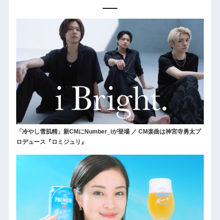
「冷やし雪肌精」新CMにNumber_iが登場 ／ CM楽曲は神宮寺勇太プ
ロデュース『ロミジュリ』