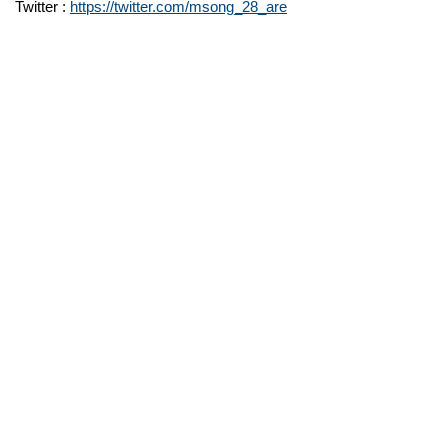
Twitter :
https://twitter.com/msong_28_are