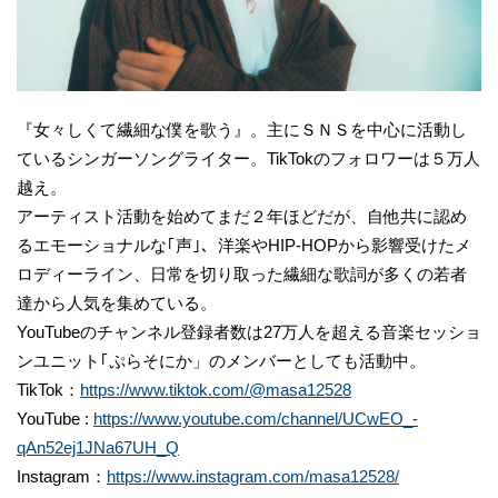
『女々しくて繊細な僕を歌う』。主にＳＮＳを中心に活動し
ているシンガーソングライター。TikTokのフォロワーは５万人
越え。
アーティスト活動を始めてまだ２年ほどだが、自他共に認め
るエモーショナルな｢声｣、洋楽やHIP-HOPから影響受けたメ
ロディーライン、日常を切り取った繊細な歌詞が多くの若者
達から人気を集めている。
YouTubeのチャンネル登録者数は27万人を超える音楽セッショ
ンユニット｢ぷらそにか」のメンバーとしても活動中。
TikTok：
https://www.tiktok.com/@masa12528
YouTube :
https://www.youtube.com/channel/UCwEO_-
qAn52ej1JNa67UH_Q
Instagram：
https://www.instagram.com/masa12528/