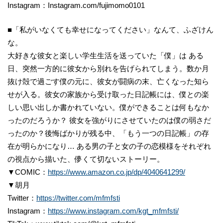
Instagram：Instagram.com/fujimomo0101
■「私がいなくても幸せになってください」なんて、ふざけん
な。
大好きな彼女と楽しい学生生活を送っていた「僕」は ある
日、突然一方的に彼女から別れを告げられてしまう。数か月
抜け殻で過ごす僕の元に、彼女が闘病の末、亡くなった知ら
せが入る。彼女の家族から受け取った日記帳には、僕との楽
しい思い出しか書かれていない。僕ができることは何もなか
ったのだろうか？ 彼女を強がりにさせていたのは僕の弱さだ
ったのか？後悔ばかりが残る中、「もう一つの日記帳」の存
在が明らかになり… ある男の子と女の子の恋模様をそれぞれ
の視点から描いた、儚くて切ないストーリー。
▼COMIC：
https://www.amazon.co.jp/dp/4040641299/
▼胡月
Twitter：
https://twitter.com/mfmfsti
Instagram：
https://www.instagram.com/kgt_mfmfsti/