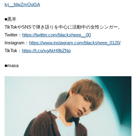
lvj__fdwZmOqGA
■黒羊
TikTokやSNSで弾き語りを中心に活動中の女性シンガー。
Twitter：
https://twitter.com/blacksheep__00
Instagram：
https://www.instagram.com/blacksheep_0120/
TikTok：
https://t.co/sgAkH8bZNp
■masa