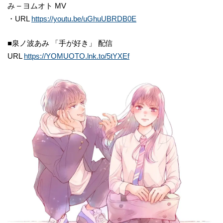
み – ヨムオト MV
・URL
https://youtu.be/uGhuUBRDB0E
■泉ノ波あみ 「手が好き」 配信
URL
https://YOMUOTO.lnk.to/5tYXEf