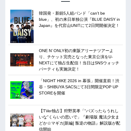
韓国発・新鋭5人組バンド「can’t be
blue」、初の来日単独公演『BLUE DAISY in
Japan』を代官山UNITにて2日間開催決定！
ONE N’ ONLY初の東阪アリーナツアーよ
り、チケット完売となった東京公演をU-
NEXTにて独占生配信！当日はSNSウォッチ
パーティも実施決定！
「NIGHT HIKE 2026 in 幕張」開催直前！渋
谷・SHIBUYA SACSにて3日間限定POP UP
STOREを開催
【TVer独占】狩野英孝「“バズったらうれし
いな”くらいの思いで」『劇場版 魔法少女ま
どか☆マギカ[新編] 叛逆の物語』解説版が配
信開始