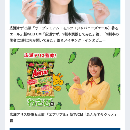
広瀬すず 出演『ザ・プレミアム・モルツ〈ジャパニーズエール〉香る
エール』新WEB CM「広瀬すず、9割本実践してみた」篇、「9割本の
著者に1割は何か聞いてみた」篇＆メイキング・インタビュー
広瀬アリス監修＆出演 『エアリアル』新TVCM「みんなでサクッと』
篇