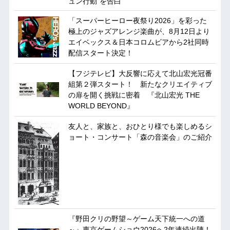
ュン行動”を告白
「スーパーヒーロー夜祭り2026」を彩った
極上のジャズアレンジ楽曲が、8月12日より
エイベックス＆日本コロムビアから2社同時
配信スタート決定！
【フジテレビ】大反響に応えて北山宏光冠番
組第２弾スタート！ 新たなクリエイティブ
の扉を開く挑戦に密着 『北山宏光 THE
WORLD BEYOND』
友人と、家族と、おひとり様でも楽しめるシ
ョート・コンサート「森の音楽会」のご紹介
『野田クリの野望～ゲーム天下統一への道
～』東京ゲームショウ2026へ2年連続出陣！