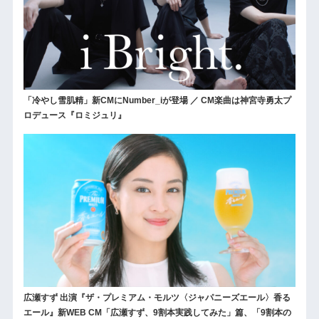
「冷やし雪肌精」新CMにNumber_iが登場 ／ CM楽曲は神宮寺勇太プ
ロデュース『ロミジュリ』
広瀬すず 出演『ザ・プレミアム・モルツ〈ジャパニーズエール〉香る
エール』新WEB CM「広瀬すず、9割本実践してみた」篇、「9割本の