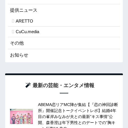
提供ニュース
ARETTO
CuCu.media
その他
お知らせ
最新の芸能・エンタメ情報
ABEMA恋リアMC陣が集結【『恋の神回診断
所』開催記念トークイベントレポ】結婚4年
目の峯岸みなみが夫との最新”キス事情”公
開、森香澄は年下男性とのデートでの”胸キ