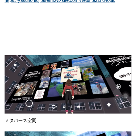
https://yasunorifujitasemi.wixsite.com/website22nd/topic
メタバース空間