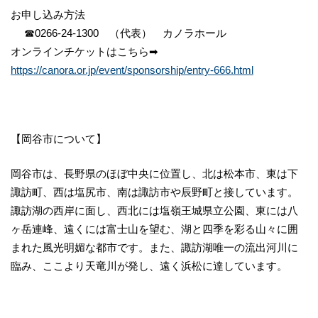
お申し込み方法
☎0266-24-1300 （代表） カノラホール
オンラインチケットはこちら➡
https://canora.or.jp/event/sponsorship/entry-666.html
【岡谷市について】
岡谷市は、長野県のほぼ中央に位置し、北は松本市、東は下
諏訪町、西は塩尻市、南は諏訪市や辰野町と接しています。
諏訪湖の西岸に面し、西北には塩嶺王城県立公園、東には八
ヶ岳連峰、遠くには富士山を望む、湖と四季を彩る山々に囲
まれた風光明媚な都市です。また、諏訪湖唯一の流出河川に
臨み、ここより天竜川が発し、遠く浜松に達しています。