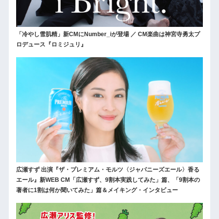
「冷やし雪肌精」新CMにNumber_iが登場 ／ CM楽曲は神宮寺勇太プ
ロデュース『ロミジュリ』
広瀬すず 出演『ザ・プレミアム・モルツ〈ジャパニーズエール〉香る
エール』新WEB CM「広瀬すず、9割本実践してみた」篇、「9割本の
著者に1割は何か聞いてみた」篇＆メイキング・インタビュー