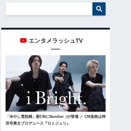
エンタメラッシュTV
「冷やし雪肌精」新CMにNumber_iが登場 ／ CM楽曲は神
宮寺勇太プロデュース『ロミジュリ』