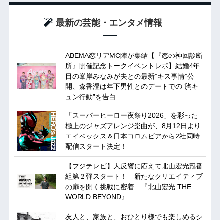
最新の芸能・エンタメ情報
ABEMA恋リアMC陣が集結【『恋の神回診断
所』開催記念トークイベントレポ】結婚4年
目の峯岸みなみが夫との最新”キス事情”公
開、森香澄は年下男性とのデートでの”胸キ
ュン行動”を告白
「スーパーヒーロー夜祭り2026」を彩った
極上のジャズアレンジ楽曲が、8月12日より
エイベックス＆日本コロムビアから2社同時
配信スタート決定！
【フジテレビ】大反響に応えて北山宏光冠番
組第２弾スタート！ 新たなクリエイティブ
の扉を開く挑戦に密着 『北山宏光 THE
WORLD BEYOND』
友人と、家族と、おひとり様でも楽しめるシ