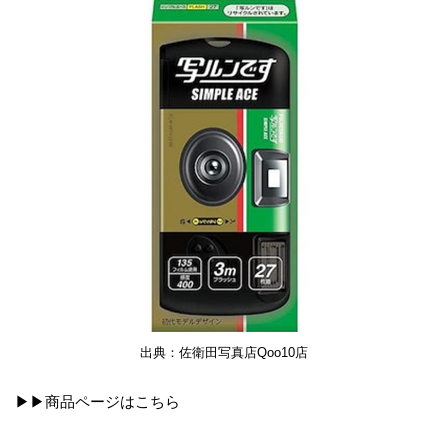
出典：佐衛田写真店Qoo10店
▶▶商品ページは
こちら