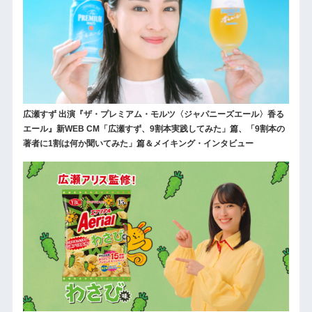
広瀬すず 出演『ザ・プレミアム・モルツ〈ジャパニーズエール〉香る
エール』新WEB CM「広瀬すず、9割本実践してみた」篇、「9割本の
著者に1割は何か聞いてみた」篇＆メイキング・インタビュー