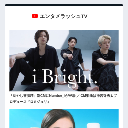
エンタメラッシュTV
「冷やし雪肌精」新CMにNumber_iが登場 ／ CM楽曲は神宮寺勇太プ
ロデュース『ロミジュリ』