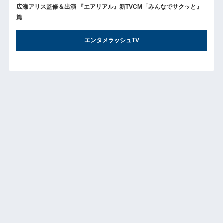
広瀬アリス監修＆出演 『エアリアル』新TVCM「みんなでサクッと』
篇
エンタメラッシュTV