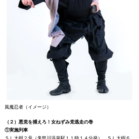
風魔忍者（イメージ）
（２）悪党を捕えろ！女ねずみ党逃走の巻
①実施列車
ＳＬ大樹２号（鬼怒川温泉駅１１時１４分発）、ＳＬ大樹６