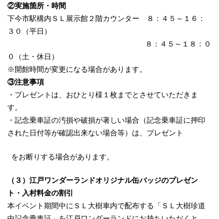
②実施箇所・時間
下今市駅構内ＳＬ展示館２階カウンター ８：４５～１６：
３０（平日）
８：４５～１８：０
０（土・休日）
※開館時間が変更になる場合があります。
③注意事項
・プレゼントは、おひとり様１枚までとさせていただきま
す。
・記念乗車証の汚損や破損が著しい場合（記念乗車証に押印
された日付等が確認出来ない場合等）は、プレゼント
をお断りする場合があります。
（３）江戸ワンダーランドオリジナル缶バッジのプレゼン
ト・入村料金の割引
本イベント期間中にＳＬ大樹車内で配布する「ＳＬ大樹珍道
中記念乗車証」を江戸ワンダーランドにお持ちいただくと、