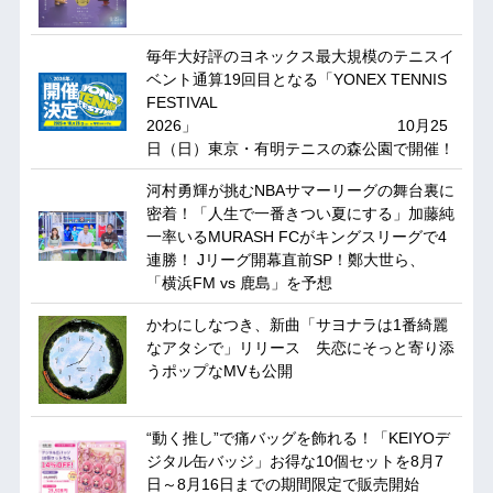
毎年大好評のヨネックス最大規模のテニスイ
ベント通算19回目となる「YONEX TENNIS
FESTIVAL
2026」 10月25
日（日）東京・有明テニスの森公園で開催！
河村勇輝が挑むNBAサマーリーグの舞台裏に
密着！「人生で一番きつい夏にする」加藤純
一率いるMURASH FCがキングスリーグで4
連勝！ Jリーグ開幕直前SP！鄭大世ら、
「横浜FM vs 鹿島」を予想
かわにしなつき、新曲「サヨナラは1番綺麗
なアタシで」リリース 失恋にそっと寄り添
うポップなMVも公開
“動く推し”で痛バッグを飾れる！「KEIYOデ
ジタル缶バッジ」お得な10個セットを8月7
日～8月16日までの期間限定で販売開始