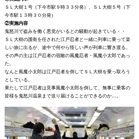
ＳＬ大樹１号（下今市駅９時３３分発）、ＳＬ大樹５号（下
今市駅１３時３０分発）
②実施内容
鬼怒川で盗みを働く悪党がいるとの騒動が起きている・・
ＳＬ大樹の護衛を任された江戸忍者と一緒に列車に乗って楽
しい旅に出るが、途中で何やら怪しい声が列車に響き渡る。
その声の主は江戸忍者の宿敵の風魔忍者・風魔小太郎であっ
た。
なんと風魔小太郎は江戸忍者を倒してＳＬ大樹を乗っ取ろう
としている。
果たして江戸忍者は見事風魔小太郎を倒して、無事に乗客の
皆様を鬼怒川温泉まで送り届けることができるのか…。