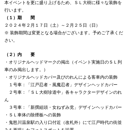
本イベントを更に盛り上げるため、ＳＬ大樹に様々な装飾を
行います。
（１）期 間
２０２４年２月１７日（土）～２月２５日（日）
※ 装飾期間は変更となる場合がございます。予めご了承くだ
さい。
（２）内 要
・オリジナルヘッドマークの掲出（イベント実施日のＳＬ列
車のみ掲出します。）
・オリジナルヘッドカバー及びのれんによる客車内の装飾
１号車：「江戸忍者・風魔忍者」デザインヘッドカバー
２号車：「ＳＬ大樹珍道中」各キャラクターデザインのれ
ん
３号車：「新撰組頭・女ねずみ党」デザインヘッドカバー
・ＳＬ車体の除煙板への装飾
・鬼怒川温泉駅の入り口付近（改札外）にて江戸時代の街並
みを再現したフォトスポットを設置