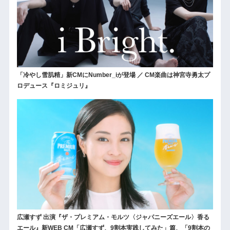
「冷やし雪肌精」新CMにNumber_iが登場 ／ CM楽曲は神宮寺勇太プ
ロデュース『ロミジュリ』
広瀬すず 出演『ザ・プレミアム・モルツ〈ジャパニーズエール〉香る
エール』新WEB CM「広瀬すず、9割本実践してみた」篇、「9割本の