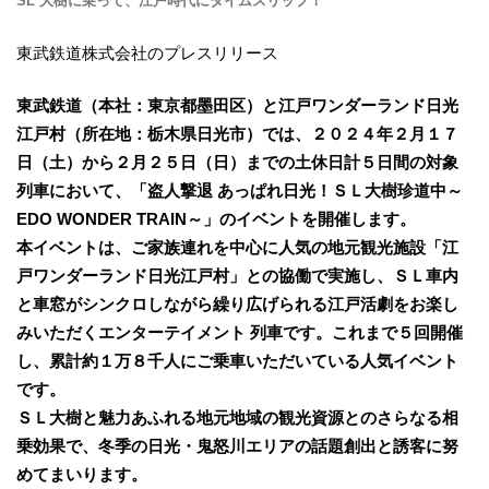
SL 大樹に乗って、江戸時代にタイムスリップ！
東武鉄道株式会社のプレスリリース
東武鉄道（本社：東京都墨田区）と江戸ワンダーランド日光
江戸村（所在地：栃木県日光市）では、２０２４年２月１７
日（土）から２月２５日（日）までの土休日計５日間の対象
列車において、「盗人撃退 あっぱれ日光！ＳＬ大樹珍道中～
EDO WONDER TRAIN～」のイベントを開催します。
本イベントは、ご家族連れを中心に人気の地元観光施設「江
戸ワンダーランド日光江戸村」との協働で実施し、ＳＬ車内
と車窓がシンクロしながら繰り広げられる江戸活劇をお楽し
みいただくエンターテイメント 列車です。これまで５回開催
し、累計約１万８千人にご乗車いただいている人気イベント
です。
ＳＬ大樹と魅力あふれる地元地域の観光資源とのさらなる相
乗効果で、冬季の日光・鬼怒川エリアの話題創出と誘客に努
めてまいります。