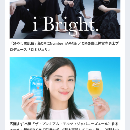
「冷やし雪肌精」新CMにNumber_iが登場 ／ CM楽曲は神宮寺勇太プ
ロデュース『ロミジュリ』
広瀬すず 出演『ザ・プレミアム・モルツ〈ジャパニーズエール〉香る
エール』新WEB CM「広瀬すず、9割本実践してみた」篇、「9割本の