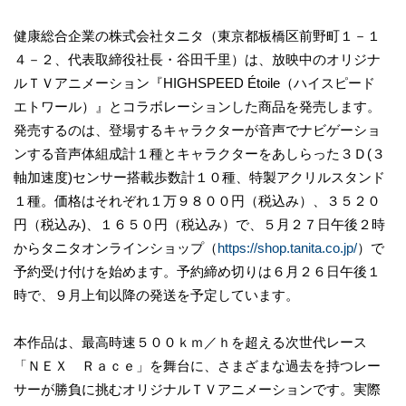
健康総合企業の株式会社タニタ（東京都板橋区前野町１－１
４－２、代表取締役社長・谷田千里）は、放映中のオリジナ
ルＴＶアニメーション『HIGHSPEED Étoile（ハイスピード
エトワール）』とコラボレーションした商品を発売します。
発売するのは、登場するキャラクターが音声でナビゲーショ
ンする音声体組成計１種とキャラクターをあしらった３Ｄ(３
軸加速度)センサー搭載歩数計１０種、特製アクリルスタンド
１種。価格はそれぞれ１万９８００円（税込み）、３５２０
円（税込み)、１６５０円（税込み）で、５月２７日午後２時
からタニタオンラインショップ（
https://shop.tanita.co.jp/
）で
予約受け付けを始めます。予約締め切りは６月２６日午後１
時で、９月上旬以降の発送を予定しています。
本作品は、最高時速５００ｋｍ／ｈを超える次世代レース
「ＮＥＸ Ｒａｃｅ」を舞台に、さまざまな過去を持つレー
サーが勝負に挑むオリジナルＴＶアニメーションです。実際