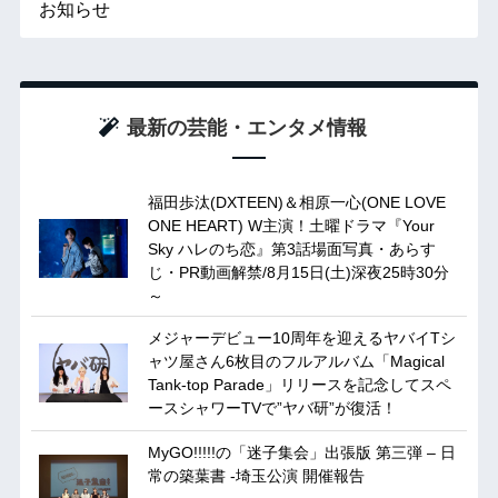
お知らせ
最新の芸能・エンタメ情報
福田歩汰(DXTEEN)＆相原一心(ONE LOVE
ONE HEART) W主演！土曜ドラマ『Your
Sky ハレのち恋』第3話場面写真・あらす
じ・PR動画解禁/8月15日(土)深夜25時30分
～
メジャーデビュー10周年を迎えるヤバイTシ
ャツ屋さん6枚目のフルアルバム「Magical
Tank-top Parade」リリースを記念してスペ
ースシャワーTVで”ヤバ研”が復活！
MyGO!!!!!の「迷子集会」出張版 第三弾 – 日
常の築葉書 -埼玉公演 開催報告