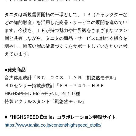
タニタは新規需要開拓の一環として、ＩＰ（キャラクターな
どの知的財産）を活用した商品・サービスの展開を進めてい
ます。今後も、ＩＰが持つ魅力や世界観をさまざまなファン
層と共有しながら、タニタの商品・サービスに触れる機会を
増やし、幅広い層の健康づくりをサポートしていきたいと考
えています。
■発売商品
音声体組成計「ＢＣ－２０３―ＬＹＲ 劉悠然モデル」
３Ｄセンサー搭載歩数計「ＦＢ－７４１－ＨＳＥ
HIGHSPEED Étoileモデル」全１０種
特製アクリルスタンド「劉悠然モデル」
■『HIGHSPEED Étoile』コラボレーション特設サイト
https://www.tanita.co.jp/content/highspeed_etoile/