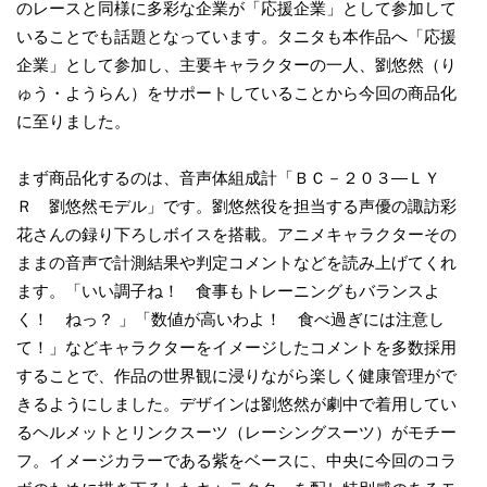
のレースと同様に多彩な企業が「応援企業」として参加して
いることでも話題となっています。タニタも本作品へ「応援
企業」として参加し、主要キャラクターの一人、劉悠然（り
ゅう・ようらん）をサポートしていることから今回の商品化
に至りました。
まず商品化するのは、音声体組成計「ＢＣ－２０３―ＬＹ
Ｒ 劉悠然モデル」です。劉悠然役を担当する声優の諏訪彩
花さんの録り下ろしボイスを搭載。アニメキャラクターその
ままの音声で計測結果や判定コメントなどを読み上げてくれ
ます。「いい調子ね！ 食事もトレーニングもバランスよ
く！ ねっ？ 」「数値が高いわよ！ 食べ過ぎには注意し
て！」などキャラクターをイメージしたコメントを多数採用
することで、作品の世界観に浸りながら楽しく健康管理がで
きるようにしました。デザインは劉悠然が劇中で着用してい
るヘルメットとリンクスーツ（レーシングスーツ）がモチー
フ。イメージカラーである紫をベースに、中央に今回のコラ