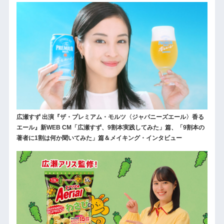
広瀬すず 出演『ザ・プレミアム・モルツ〈ジャパニーズエール〉香る
エール』新WEB CM「広瀬すず、9割本実践してみた」篇、「9割本の
著者に1割は何か聞いてみた」篇＆メイキング・インタビュー