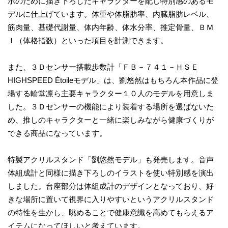
ボのために描き下ろしたキャラクターを配し特別感のあるモ
デルに仕上げています。体重や体脂肪率、内臓脂肪レベル、
筋肉量、基礎代謝量、体内年齢、体水分率、推定骨量、ＢＭ
Ｉ（体格指数）といった項目を計測できます。
また、３Ｄセンサー搭載歩数計「ＦＢ－７４１－ＨＳＥ
HIGHSPEED Étoileモデル」は、劉悠然はもちろん本作品に登
場する輪堂凛ら主要キャラクター１０人のモデルを用意しま
した。３Ｄセンサーの機能により装着する場所を選ばないた
め、推しのキャラクターと一緒に楽しみながら健康づくりが
できる商品になっています。
特製アクリルスタンド「劉悠然モデル」も発売します。音声
体組成計と同様に描き下ろしのイラストを使い特別感を演出
しました。台座部分は体組成計のデザインとなっており、好
きな場所に置いて視界に入りやすいというアクリルスタンド
の特性を生かし、眺めることで健康意識を高めてもらえるア
イテムになってほしいと考えています。