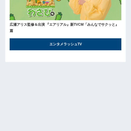
広瀬アリス監修＆出演 『エアリアル』新TVCM「みんなでサクッと』
篇
エンタメラッシュTV