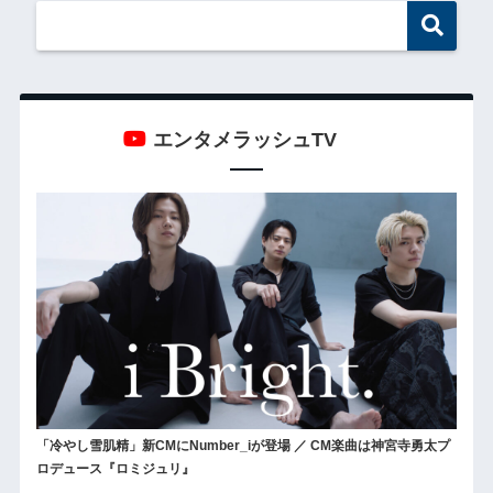
エンタメラッシュTV
「冷やし雪肌精」新CMにNumber_iが登場 ／ CM楽曲は神宮寺勇太プ
ロデュース『ロミジュリ』