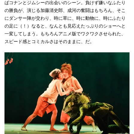
ばコナンとジムシーの出会いのシーン。負けず嫌いなふたり
の勝負が、演じる加藤清史郎、成河の奮闘はもちろん、そこ
にダンサー陣が交わり、時に草に、時に動物に、時にふたり
の足に（！）なると、なんとも見応えたっぷりのショーへと
一変してしまう。もちろんアニメ版でワクワクさせられた、
スピード感とコミカルさはそのままに、だ。