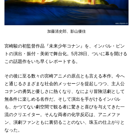
加藤清史郎、影山優佳
宮崎駿の初監督作品『未来少年コナン』を、インバル・ピン
トの演出・振付・美術で舞台化。5月28日、ついに幕を開ける
この話題作をいち早くレポートする。
その後に至る数々の宮崎アニメの原点とも言える本作。今へ
と通じるさまざまな社会的メッセージを提起しつつ、主人公
コナンの勇気と優しさに熱くなり、なにより冒険活劇として
無条件に楽しめる名作だ。そして演出を手がけるインバル
も、かつてない劇空間で観る者に驚きと喜びを与えてきた一
流のクリエイター。そんな両者の化学反応は、アニメファ
ン、演劇ファンともに裏切ることのない、珠玉の仕上がりと
なった。