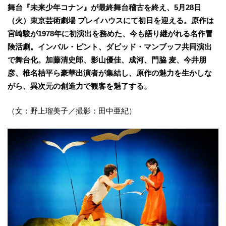
舞台『未来少年コナン』が最終舞台稽古を終え、5月28日
（火）東京芸術劇場 プレイハウスにて初日を迎える。原作は
宮崎駿が1978年に初演出を務めた、今も語り継がれる名作冒
険活劇。インバル・ピント、ダビッド・マンブッフ共同演出
で舞台化。加藤清史郎、影山優佳、成河、門脇 麦、今井朋
彦、椎名桔平ら豪華出演者が集結し、原作の魅力を生かしな
がら、異次元の創造力で観客を魅了する。
（文：野上瑠美子／撮影：田中亜紀）