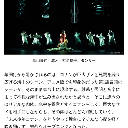
影山優佳、成河、椎名桔平、ダンサー
幕開けから驚かされるのは、コナンが巨大ザメと死闘を繰り
広げる海中のシーン。アニメ版でも印象的だった第1話冒頭の
シーンが、そのまま舞台上に現出する。紗幕と照明と音楽に
よって不穏な海中が生み出されたかと思うと、そこに漂うの
はリアルな肉体。水中を得意とするコナンらしく、巨大なサ
メを相手にしながらも、その体はどんどん躍動していく。
『未来少年コナン』をどうやって舞台に？そんな心配を軽く
吹き飛ばす、鮮烈なオープニングとなった。