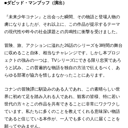
■ダビッド・マンブッフ（演出）
『未来少年コナン』と出会った瞬間、その物語と登場人物の
虜になりましたが、それ以上に、この作品が提示するテーマ
の現代性や昨今の社会課題との共鳴性に衝撃を受けました。
冒険、旅、アクションに溢れた26話のシリーズを3時間の舞台
に収めること自体、相当なチャレンジです。しかし本プロジ
ェクトの強みの一つは、TVシリーズにできる限り忠実であろ
うと試み、この普遍的な物語を独自の方法で伝えるべく、あ
らゆる部署が協力を惜しまなかったことにあります。
コナンの冒険譚に馴染みのある人であれ、この素晴らしい世
界に初めて足を踏み入れる人であれ、観客の皆様、特に若い
世代の方々とこの作品を共有できることに非常にワクワクし
ています。私たちに多くのことを教えてくれる意味深い物語
であると信じている本作が、一人でも多くの人に届くことを
願ってやみません。