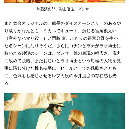
加藤清史郎、影山優佳、ダンサー
また舞台オリジナルの、船長のダイスとモンスリーのあるや
り取りがなんともコミカルでキュート。演じる宮尾俊太郎
（意外なハマり役！）と門脇 麦、ふたりの得意分野を生かし
た名シーンになりそうだ。さらにコナンとラナがラオ博士に
救われる砂漠のシーンは、ダンサー陣の表現の幅広さ、底力
に改めて脱帽。またおじいとラオ博士という対極の人物を見
事に演じ分けた椎名桔平に、ヒールとしての残酷さととも
に、色気をも感じさせるレプカ役の今井朋彦の存在感も光
る。