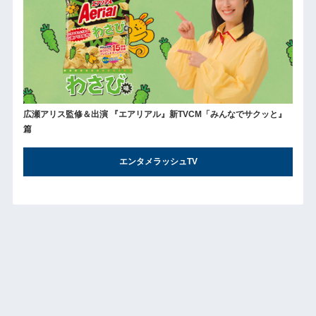
広瀬アリス監修＆出演 『エアリアル』新TVCM「みんなでサクッと』
篇
エンタメラッシュTV