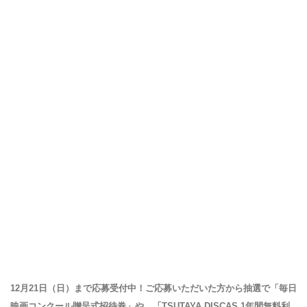
12月21日（日）まで応募受付中！ご応募いただいた方から抽選で「毎日
映画コンクール贈呈式招待券」や、「TSUTAYA DISCAS 1年間無料利