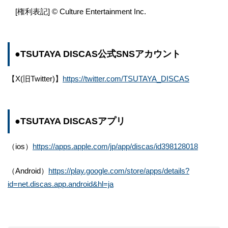
[権利表記] © Culture Entertainment Inc.
●TSUTAYA DISCAS公式SNSアカウント
【X(旧Twitter)】
https://twitter.com/TSUTAYA_DISCAS
●TSUTAYA DISCASアプリ
（ios）
https://apps.apple.com/jp/app/discas/id398128018
（Android）
https://play.google.com/store/apps/details?
id=net.discas.app.android&hl=ja