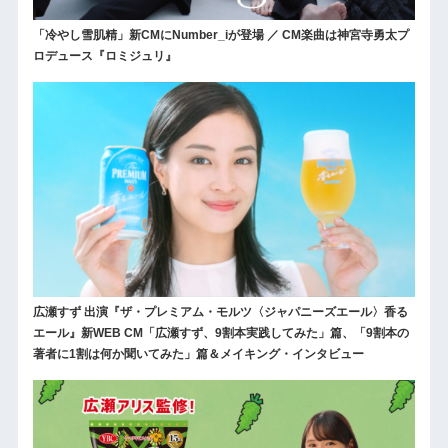
「冷やし雪肌精」新CMにNumber_iが登場 ／ CM楽曲は神宮寺勇太プ
ロデュース『ロミジュリ』
広瀬すず 出演『ザ・プレミアム・モルツ〈ジャパニーズエール〉香る
エール』新WEB CM「広瀬すず、9割本実践してみた」篇、「9割本の
著者に1割は何か聞いてみた」篇＆メイキング・インタビュー