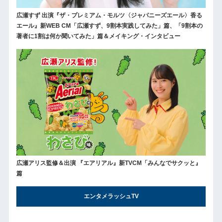
広瀬すず 出演『ザ・プレミアム・モルツ〈ジャパニーズエール〉香る
エール』新WEB CM「広瀬すず、9割本実践してみた」篇、「9割本の
著者に1割は何か聞いてみた」篇＆メイキング・インタビュー
広瀬アリス監修＆出演 『エアリアル』新TVCM「みんなでサクッと』
篇
エンタメラッシュTV