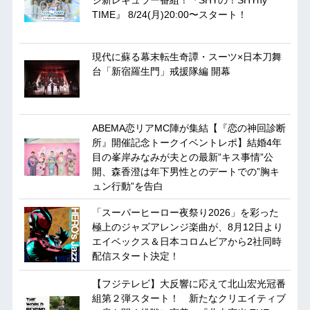
ジ新レギュラー番組！『SHYの！SHYny
TIME』 8/24(月)20:00〜スタート！
現代に蘇る幕末転生奇譚・スーツ×日本刀舞
台「新宿羅生門」戒援隊編 開幕
ABEMA恋リアMC陣が集結【『恋の神回診断
所』開催記念トークイベントレポ】結婚4年
目の峯岸みなみが夫との最新”キス事情”公
開、森香澄は年下男性とのデートでの”胸キ
ュン行動”を告白
「スーパーヒーロー夜祭り2026」を彩った
極上のジャズアレンジ楽曲が、8月12日より
エイベックス＆日本コロムビアから2社同時
配信スタート決定！
【フジテレビ】大反響に応えて北山宏光冠番
組第２弾スタート！ 新たなクリエイティブ