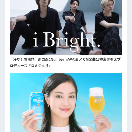
「冷やし雪肌精」新CMにNumber_iが登場 ／ CM楽曲は神宮寺勇太プ
ロデュース『ロミジュリ』