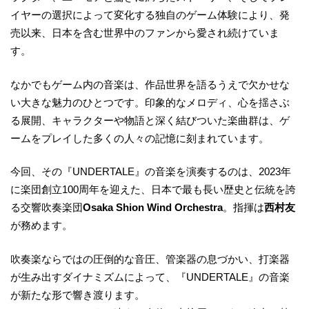
イヤーの選択によって変化する独自のゲーム体験により、発
売以来、日本を含む世界中のファンから愛され続けていま
す。
なかでもゲーム内の音楽は、作品世界を語るうえで欠かせな
い大きな魅力のひとつです。印象的なメロディ、心を揺さぶ
る展開、キャラクターや物語と深く結びついた楽曲群は、ゲ
ームをプレイした多くの人々の記憶に刻まれています。
今回、その『UNDERTALE』の音楽を演奏するのは、2023年
に楽団創立100周年を迎えた、日本で最も長い歴史と伝統を誇
る交響吹奏楽団
Osaka Shion Wind Orchestra
。指揮は
西村友
が務めます。
吹奏楽ならではの圧倒的な音圧、管楽器の息づかい、打楽器
が生み出すダイナミズムによって、『UNDERTALE』の音楽
が新たな形で響き渡ります。