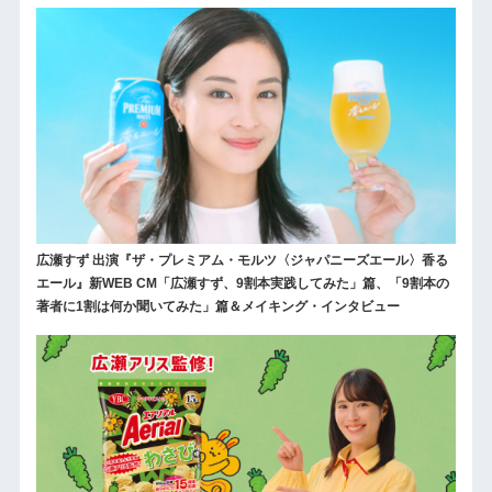
広瀬すず 出演『ザ・プレミアム・モルツ〈ジャパニーズエール〉香る
エール』新WEB CM「広瀬すず、9割本実践してみた」篇、「9割本の
著者に1割は何か聞いてみた」篇＆メイキング・インタビュー