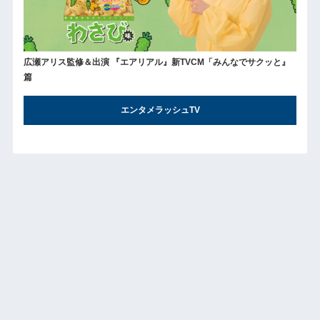
広瀬アリス監修＆出演 『エアリアル』新TVCM「みんなでサクッと』
篇
エンタメラッシュTV