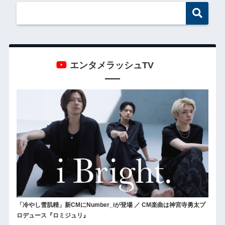
エンタメラッシュTV
「冷やし雪肌精」新CMにNumber_iが登場 ／ CM楽曲は神宮寺勇太プ
ロデュース『ロミジュリ』