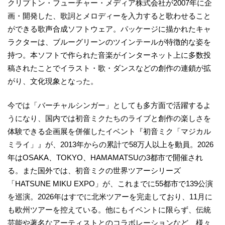
クリプトン・フューチャー・メディア株式会社が2007年に企
画・開発した、歌詞とメロディーを入力すると歌わせること
ができる歌声合成ソフトウェア。パッケージに描かれたキャ
ラクターは、ブルーグリーンのツインテールが特徴的な姿を
持つ。本ソフトで作られた音楽がインターネット上に多数投
稿されたことでイラスト・歌・ダンスなどの創作の連鎖が拡
がり、文化現象となった。
今では「バーチャルシンガー」としても多方面で活躍するよ
うになり、国内では初音ミクたちのライブと創作の楽しさを
体験できる企画展を併催したイベント『初音ミク「マジカル
ミライ」』が、2013年からの累計で58万人以上を動員。2026
年はOSAKA、TOKYO、HAMAMATSUの3都市で開催され
る。また国外では、初音ミクの世界ツアーシリーズ
「HATSUNE MIKU EXPO」が、これまでに55都市で139公演
を巡演。2026年はすでに北米ツアーを完走しており、11月に
も欧州ツアーを控えている。他にもイベントに限らず、伝統
芸能や著名なアーティストとのコラボレーションなど、様々