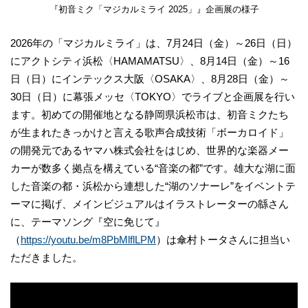
『初音ミク「マジカルミライ 2025」』企画展の様子
2026年の「マジカルミライ」は、7月24日（金）～26日（日）
にアクトシティ浜松〈HAMAMATSU〉、8月14日（金）～16
日（日）にインテックス大阪〈OSAKA〉、8月28日（金）～
30日（日）に幕張メッセ〈TOKYO〉でライブと企画展を行い
ます。初めての開催地となる静岡県浜松市は、初音ミクたち
が生まれたきっかけと言える歌声合成技術「ボーカロイド」
の開発元であるヤマハ株式会社をはじめ、世界的な楽器メー
カーが数多く拠点を構えている“音楽の都”です。雄大な湖に面
した音楽の都・浜松から連想した“湖のソナーレ”をイベントテ
ーマに掲げ、メインビジュアルはイラストレーターの緜さん
に、テーマソング『空に免じて』
（
https://youtu.be/m8PbMlflLPM
）は傘村トータさんに担当い
ただきました。