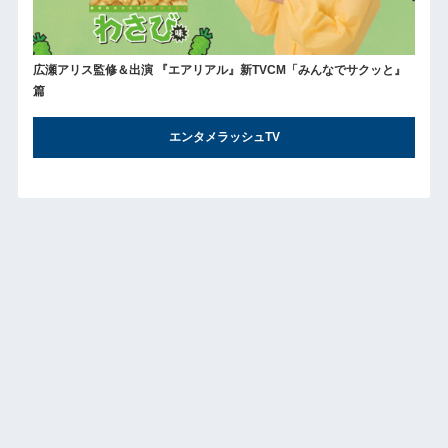
広瀬アリス監修＆出演 『エアリアル』新TVCM「みんなでサクッと』
篇
エンタメラッシュTV