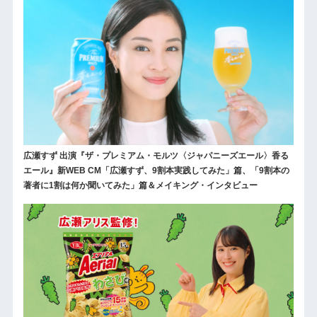
広瀬すず 出演『ザ・プレミアム・モルツ〈ジャパニーズエール〉香る
エール』新WEB CM「広瀬すず、9割本実践してみた」篇、「9割本の
著者に1割は何か聞いてみた」篇＆メイキング・インタビュー