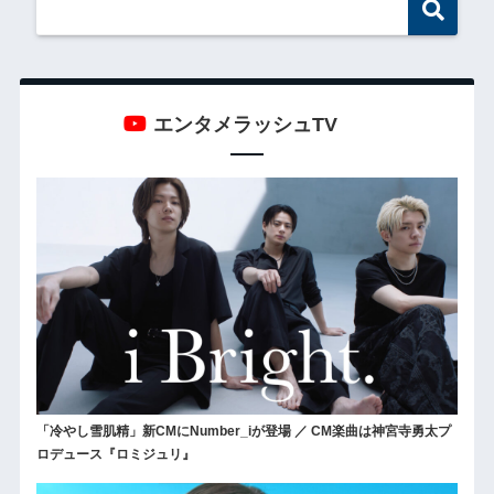
エンタメラッシュTV
「冷やし雪肌精」新CMにNumber_iが登場 ／ CM楽曲は神宮寺勇太プ
ロデュース『ロミジュリ』