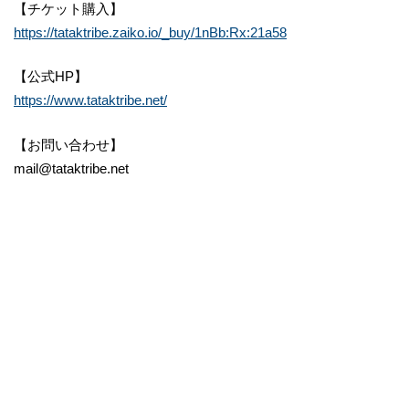
【チケット購入】
https://tataktribe.zaiko.io/_buy/1nBb:Rx:21a58
【公式HP】
https://www.tataktribe.net/
【お問い合わせ】
mail@tataktribe.net